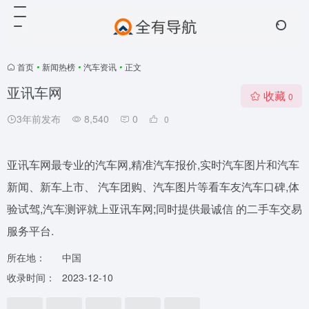
首页
•
新闻热榜
•
汽车资讯
•
正文
亚讯车网
收藏
0
3年前发布
8,540
0
0
亚讯车网最专业的汽车网,精准汽车报价,实时汽车图片和汽车
新闻、新车上市、 汽车团购、汽车图片等看车友汽车口碑,体
验试驾,汽车测评就上亚讯车网;同时提供最诚信 的二手车交易
服务平台.
所在地：
中国
收录时间：
2023-12-10