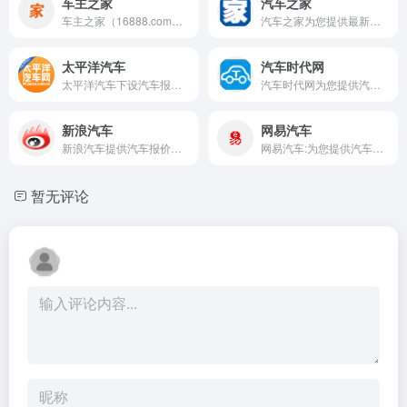
车主之家
汽车之家
车主之家（16888.com）是中国第一互动汽车网站，为您提供最新汽车报价，车市行情，汽车图片，汽车口碑，有全国最好的用车知识、养车费用、驾驶技巧内容。
汽车之家为您提供最新汽车报价，汽车图片，汽车价格大全，最精彩的汽车新闻、行情、评测、导购内容，是提供信息最快最全的中国汽车网站。
太平洋汽车
汽车时代网
太平洋汽车下设汽车报价,汽车评测以及新闻、导购、维修、保养、安全、汽车论坛、自驾游、汽车休闲、汽车文化等方面的内容,是中国汽车排名前列的综合汽车网站,提供全面的车型数据、参数、配置、报价、相关新闻和图片等
汽车时代网为您提供汽车报价、汽车优惠促销、汽车维修保养、汽车行业法规、汽车保险、购车计算、违章查询、汽车改装、购车指南、网上订车等汽车相关新闻资讯。
新浪汽车
网易汽车
新浪汽车提供汽车报价、图片、视频以及24小时汽车新闻实时报道，海外、国内所有汽车品牌、高清车模、车展报道，应有尽有，另有特色购车帮帮忙、汽车黑科技、竞争力分析，是国内最具影响力的汽车网站！
网易汽车:为您提供汽车导购,汽车报价,汽车图片,汽车行情,汽车试驾,汽车评测,是服务于购车人群的汽车资讯门户
暂无评论