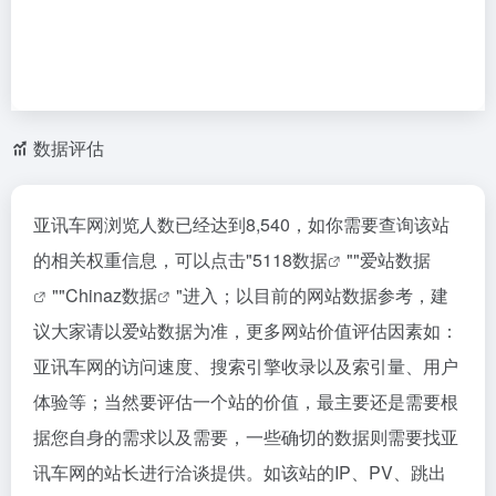
数据评估
亚讯车网浏览人数已经达到8,540，如你需要查询该站
的相关权重信息，可以点击"
5118数据
""
爱站数据
""
Chinaz数据
"进入；以目前的网站数据参考，建
议大家请以爱站数据为准，更多网站价值评估因素如：
亚讯车网的访问速度、搜索引擎收录以及索引量、用户
体验等；当然要评估一个站的价值，最主要还是需要根
据您自身的需求以及需要，一些确切的数据则需要找亚
讯车网的站长进行洽谈提供。如该站的IP、PV、跳出