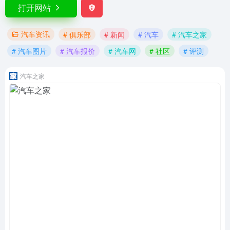
打开网站
汽车资讯
# 俱乐部
# 新闻
# 汽车
# 汽车之家
# 汽车图片
# 汽车报价
# 汽车网
# 社区
# 评测
汽车之家