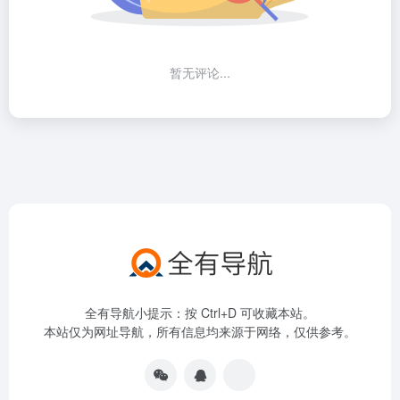
暂无评论...
全有导航小提示：按 Ctrl+D 可收藏本站。
本站仅为网址导航，所有信息均来源于网络，仅供参考。