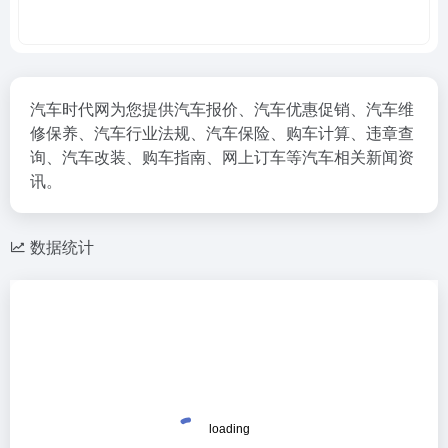
汽车时代网为您提供汽车报价、汽车优惠促销、汽车维
修保养、汽车行业法规、汽车保险、购车计算、违章查
询、汽车改装、购车指南、网上订车等汽车相关新闻资
讯。
数据统计