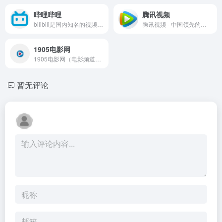
哔哩哔哩
腾讯视频
bilibili是国内知名的视频弹幕网站，这里有及时的动漫新番，活跃的ACG氛围，有创意的Up主。大家可以在这里找到许多欢乐。
腾讯视频 - 中国领先的在线视频媒体平台,海量高清视频在线观看
1905电影网
1905电影网（电影频道官方网站），涵盖最新电影、好看的电影、经典电影、电影推荐、免费电影、高清电影在线观看及海量最新电影图文视频资讯，看电影就上电影网1905.com。
暂无评论