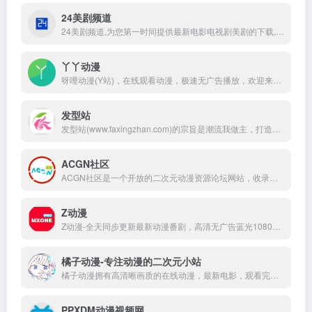
24美剧频道
24美剧频道,为您第一时间提供最新电影电视剧美剧的下载,高清蓝光资源的下载,致力于720P,1080P,4K,蓝光原盘资源的分享,打造最好的高清影视平台
丫丫动漫
呀哩动漫(Y站)，在线观看动漫，极速无广告播放，欢迎来访哦！
发型站
发型站(www.faxingzhan.com)的宗旨是潮流我做主，打造最全面的发型设计网站，开拓2021最新流行发型设计与脸型搭配的技巧，邀你共同去创作时尚潮流元素，分享最新美发造型与男生女生发型图片。
ACGN社区
ACGN社区是一个开放的二次元动漫资源论坛网站，收录了热门的二次元动漫资源，为二次元爱好者提供了一个分享、阅读、讨论的平台。在这里，你可以和其他二次元爱好者一起分享你的喜好，交流你的想法，感受二次元世界的精彩。
Z动漫
Z动漫-全天同步更新最新动漫番剧，高清无广告蓝光1080P画质、流畅秒播不卡顿、番剧资源丰富,宅男腐女们最喜爱的动漫视频网站!
橘子动漫-专注动漫的二次元小站
橘子动漫拥有高清晰画质的在线动漫，最新电影，观看完全免费、高速播放、更新及时在线，我们致力为所有动漫迷们提供最好看的动漫
PPXDM动漫视频网