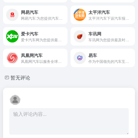
网易汽车
太平洋汽车
网易汽车:为您提供汽车导购,汽车报价,汽车图片,汽车行情,汽车试驾,汽车评测,是服务于购车人群的汽车资讯门户
太平洋汽车下设汽车报价,汽车评测以及新闻、导购、维修、保养、安全、汽车论坛、自驾游、汽车休闲、汽车文化等方面的内容,是中国汽车排名前列的综合汽车网站,提供全面的车型数据、参数、配置、报价、相关新闻和图片等
爱卡汽车
车讯网
爱卡汽车网为您提供最新汽车报价、汽车图片、车型资料、汽车论坛、汽车资讯信息,XCAR-爱卡汽车网是中国领先的汽车主题社区,其中包括85个主流品牌车型俱乐部,国内32个省市和地区分会,36个特色讨论区。
车讯网为您提供最及时的汽车报价,权威的汽车资讯,专业的汽车图片,精彩的汽车视频,丰富的汽车车型,汽车论坛,是值得信赖的汽车网.一切尽在车讯网!
凤凰网汽车
易车
凤凰网汽车以服务全球华人汽车用户为己任，提供最新买车汽车报价、汽车图片、现车购买及互动论坛，第一时间发布汽车新车、试驾、评测、用车等丰富内容，是面向人群最广泛的专业门户汽车网站！
作为中国领先的汽车互联网企业，易车公司为中国汽车用户提供专业、丰富的互联网资讯和导购服务，并为汽车厂商和汽车经销商提供卓有成效的互联网营销解决方案。
暂无评论