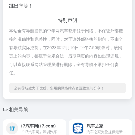
跳出率等！
特别声明
本站全有导航提供的中华网汽车都来源于网络，不保证外部链
接的准确性和完整性，同时，对于该外部链接的指向，不由全
有导航实际控制，在2023年12月10日 下午7:50收录时，该网
页上的内容，都属于合规合法，后期网页的内容如出现违规，
可以直接联系网站管理员进行删除，全有导航不承担任何责
任。
全有导航致力于优质、实用的网络站点资源收集与分享！
相关导航
17汽车网(17.com)
汽车之家
「17汽车网」深圳汽车资讯，深圳本地经销商最新报价，汽车4S店优惠/品牌促销、汽车团购活动，品牌齐全，就在17汽车网!
汽车之家为您提供最新汽车报价，汽车图片，汽车价格大全，最精彩的汽车新闻、行情、评测、导购内容，是提供信息最快最全的中国汽车网站。