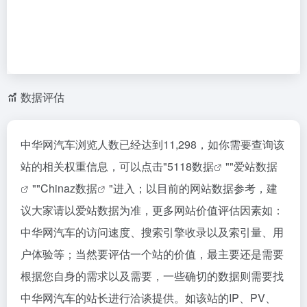
数据评估
中华网汽车浏览人数已经达到11,298，如你需要查询该
站的相关权重信息，可以点击"
5118数据
""
爱站数据
""
Chinaz数据
"进入；以目前的网站数据参考，建
议大家请以爱站数据为准，更多网站价值评估因素如：
中华网汽车的访问速度、搜索引擎收录以及索引量、用
户体验等；当然要评估一个站的价值，最主要还是需要
根据您自身的需求以及需要，一些确切的数据则需要找
中华网汽车的站长进行洽谈提供。如该站的IP、PV、