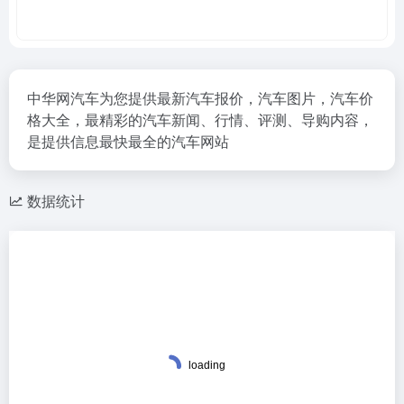
中华网汽车为您提供最新汽车报价，汽车图片，汽车价
格大全，最精彩的汽车新闻、行情、评测、导购内容，
是提供信息最快最全的汽车网站
数据统计