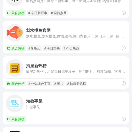
聚热点网是汇聚今日新鲜事、今日新闻头条最新消息的时事热点新闻资讯平台,24小时实时提供国际、国内今日新鲜事头条新闻热搜榜事件,娱乐,科技,财经,体育,军事,热点人物等。
聚合热榜
# 今日新鲜事
# 聚热点网
划水摸鱼官网
划水,摸鱼,划水摸鱼,偷懒,油条,热门内容,今日热门,今日热门新闻,今日热门咨询,今日热门视频,今日热点,今日热点新闻,今日热点咨询,今日热点视频,热点,热榜,今日热榜,热搜,热词,排行,热榜,榜单,新闻聚合,百度,微信,头条,微博,抖音,贴吧,知乎,Github
聚合热榜
# Github
# 今日热榜
# 今日热点
抽屉新热榜
抽屉新热榜，汇聚每日搞笑段子、热门图片、有趣新闻。它将微博、门户、社区、bbs、社交网站等海量内容聚合在一起，通过用户推荐生成最热榜单。看抽屉新热榜，每日热门、有趣资讯尽收眼底。
聚合热榜
# 公众场合不宜
# 图片
# 抽屉新热榜
知微事见
知微事见
聚合热榜