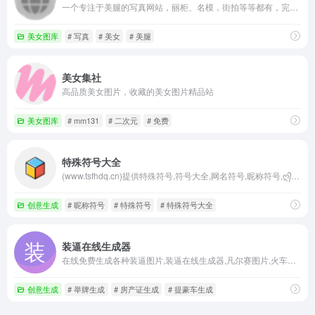
一个专注于美腿的写真网站，丽柜、名模，街拍等等都有，完全免费，简直就是腿控的福音。
美女图库
# 写真
# 美女
# 美腿
美女集社
高品质美女图片，收藏的美女图片精品站
美女图库
# mm131
# 二次元
# 免费
特殊符号大全
(www.tsfhdq.cn)提供特殊符号,符号大全,网名符号,昵称符号,ღ᭄ꦿ࿐加字填字等等在线符号生成器工具，是您获取特殊符号的好帮手!
创意生成
# 昵称符号
# 特殊符号
# 特殊符号大全
装逼在线生成器
在线免费生成各种装逼图片,装逼在线生成器,凡尔赛图片,火车票生成器,装逼神器小助,装逼助手,整蛊专家,一键生成朋友圈装逼图片。
创意生成
# 举牌生成
# 房产证生成
# 提豪车生成