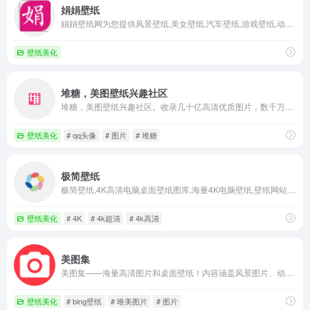
娟娟壁纸
娟娟壁纸网为您提供风景壁纸,美女壁纸,汽车壁纸,游戏壁纸,动漫壁纸,卡通壁纸,等高清壁纸供您欣赏
壁纸美化
堆糖，美图壁纸兴趣社区
堆糖，美图壁纸兴趣社区。收录几十亿高清优质图片，数千万用户的珍藏分享，一键收藏下载美图，点亮生活无限灵感，做你的美好研究所：拥有高清壁纸、情侣头像、明星爱豆、影视动漫、情感文字、表情包、绘画手帐、P图教程、美妆穿搭、歌词台词、可爱萌宠等多种图片分类。你想要的风景壁纸、聊天背景、朋友圈背景、动漫头像都可以在这里找到。
壁纸美化
# qq头像
# 图片
# 堆糖
极简壁纸
极简壁纸,4K高清电脑桌面壁纸图库,海量4K电脑壁纸,壁纸网站,美女,动漫,风景,4k高清,4k超清,电脑壁纸桌面
壁纸美化
# 4K
# 4k超清
# 4k高清
美图集
美图集——海量高清图片和桌面壁纸！内容涵盖风景图片、动物图片、唯美图片、鲜花图片、家居图片、设计素材、电脑壁纸、动漫壁纸、电影壁纸、明星壁纸、美女壁纸、唯美壁纸...
壁纸美化
# bing壁纸
# 唯美图片
# 图片