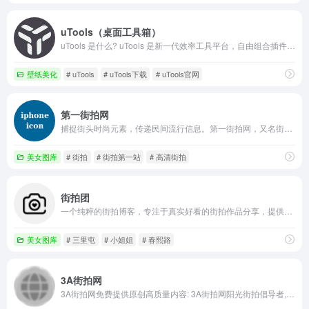
uTools（桌面工具箱）
uTools 是什么? uTools 是新一代效率工具平台，自由组合插件应用，打造专属你的趁手工具集
壁纸美化
# uTools
# uTools下载
# uTools官网
第一街拍网
捕捉街头时尚元素，传递民间流行信息。第一街拍网，又名街拍第一站，街拍牛仔短裤热裤、街拍紧身牛仔裤低腰裤美臀翘臀紧臀丰臀肥臀、街拍超短裙包臀裙齐B小短裙黑丝肉丝袜美腿极品大长腿大胸大波美女高清街拍福利视频在线播放观看。
美女图库
# 街拍
# 街拍第一站
# 高清街拍
街拍团
一个纯粹的街拍博客，专注于真实好看的街拍作品分享，提供三里屯、春熙路等时尚地标的街拍作品。
美女图库
# 三里屯
# 小姐姐
# 春熙路
3A街拍网
3A街拍网免费提供原创高质量内容: 3A街拍网阳光街拍倡导者,正确的欣赏街拍的美与魅力;魔镜原创街拍摄影，力图打造全国最高端街拍摄影网站！启明星街拍摄影,用最真实唯美的角度展示街头美女时尚风采;街拍第一站最强原创街拍比赛网站；