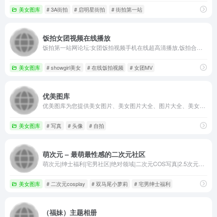
美女图库
# 3A街拍
# 启明星街拍
# 街拍第一站
饭拍女团视频在线播放
饭拍第一站网论坛:女团饭拍视频手机在线超高清播放,饭拍合集资源,女团邪恶角度视角近距离饭拍,女团MV,女团现场,女团VR视频,showgirl美女,更多在线饭拍视频,尽在饭拍大师
美女图库
# showgirl美女
# 在线饭拍视频
# 女团MV
优美图库
优美图库为您提供美女图片、美女图片大全、图片大全、美女图、发型图片、唯美图片、头像图片等好看的图片大全.是最大最全的图库.找美女图片大全、性感美图、好看的图片大全就到优...
美女图库
# 写真
# 头像
# 自拍
萌次元 – 最萌最性感的二次元社区
萌次元|绅士福利|宅男社区|绝对领域|二次元COS写真|2.5次元福利妹子图分享社区！
美女图库
# 二次元cosplay
# 双马尾小萝莉
# 宅男绅士福利
（福妹）主题相册