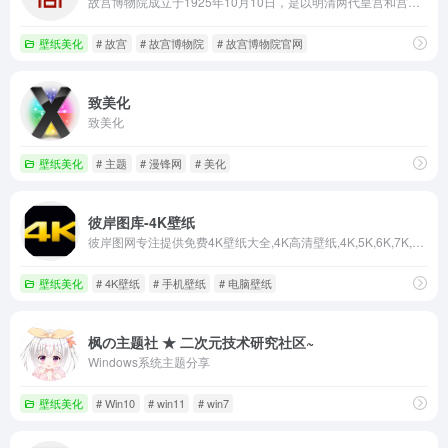
故宫博物院成立于1925年10月10日，是以明清两代皇宫和宫廷旧藏文物为基础建立起来的大型综合性古代艺术博物馆，是世界文化遗产地、全国重点文物保护单位和爱国主义教育示范基地。
壁纸美化
# 故宫
# 故宫博物院
# 故宫博物院官网
致美化
致美化
壁纸美化
# 主题
# 漫锋网
# 美化
彼岸图库-4K壁纸
彼岸图网专注提供免费4K壁纸大全,4K高清壁纸,4K,5K,6K,7K,8K壁纸,高清图片素材,包含风景、美女、游戏、动漫、影视、汽车、动物、人物、美食、背景、平板、4K手机壁纸等高清4K壁纸
壁纸美化
# 4K壁纸
# 手机壁纸
# 电脑壁纸
枫の主题社 ★ 二次元技术研究社区~
Windows系统主题分享
壁纸美化
# Win10
# win11
# win7