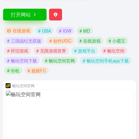
打开网站
在线游戏
# GBA
# IGW
# MD
# 三国战纪无双版
# 创作UGC
# 在线游戏
# 小霸王
# 怀旧游戏
# 无限游戏世界
# 游戏平台
# 畅玩空间
# 畅玩空间下载
# 畅玩空间官网
# 畅玩空间手机app下载
# 街机
# 超级FC
畅玩空间官网