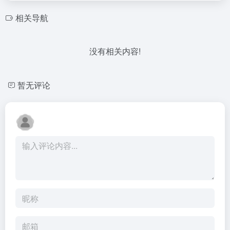
相关导航
没有相关内容!
暂无评论