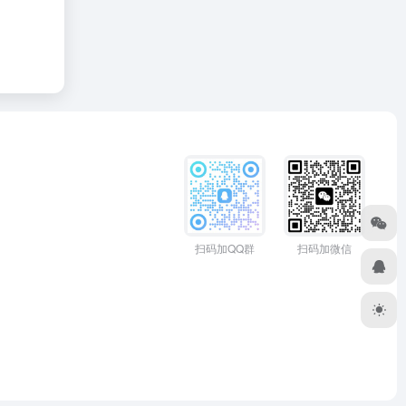
扫码加QQ群
扫码加微信