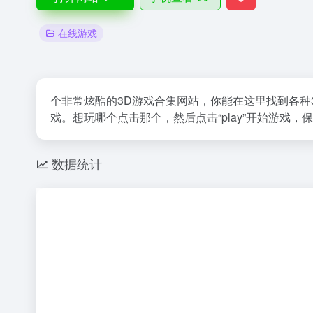
在线游戏
个非常炫酷的3D游戏合集网站，你能在这里找到各种
戏。想玩哪个点击那个，然后点击“play”开始游戏，
数据统计