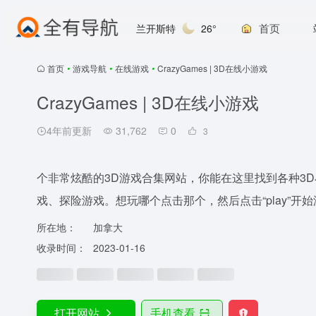
首页
兰开斯特
26°
首页
•
游戏导航
•
在线游戏
•
CrazyGames | 3D在线小游戏
CrazyGames | 3D在线小游戏
4年前更新
31,762
0
3
个非常炫酷的3D游戏合集网站，你能在这里找到各种3
戏、探险游戏。想玩哪个点击那个，然后点击“play”开
所在地：
加拿大
收录时间：
2023-01-16
打开网站
手机查看