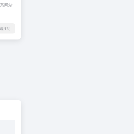
联系网站
l转载请注明