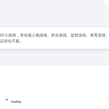
3D小游戏，有动漫人物游戏、射击游戏、益智游戏、体育游戏
保证你玩不腻。