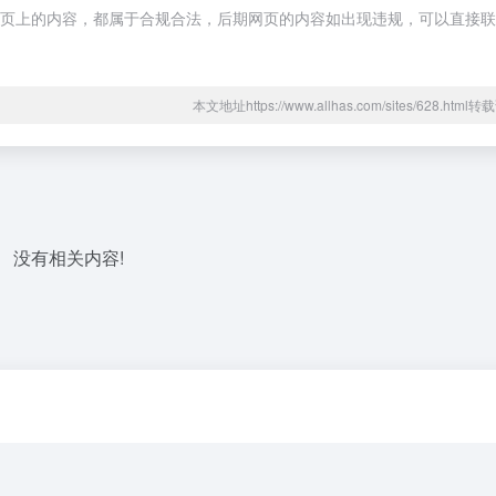
时，该网页上的内容，都属于合规合法，后期网页的内容如出现违规，可以直接
本文地址https://www.allhas.com/sites/628.htm
没有相关内容!