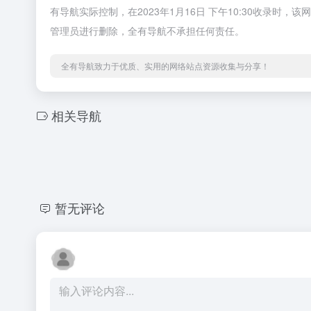
有导航实际控制，在2023年1月16日 下午10:30收录
管理员进行删除，全有导航不承担任何责任。
全有导航致力于优质、实用的网络站点资源收集与分享！
相关导航
暂无评论