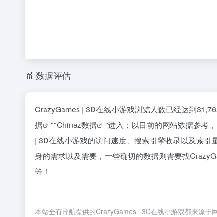
数据评估
CrazyGames | 3D在线小游戏浏览人数已经达到3
据
""
Chinaz数据
"进入；以目前的网站数据参考，
| 3D在线小游戏的访问速度、搜索引擎收录以及索
身的需求以及需要，一些确切的数据则需要找CrazyGa
等！
本站全有导航提供的CrazyGames | 3D在线小游戏