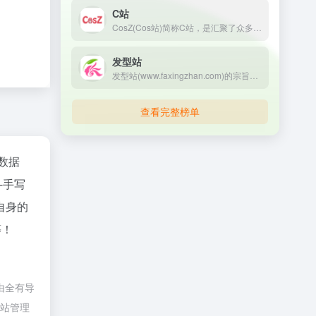
C站
CosZ(Cos站)简称C站，是汇聚了众多Coser二次元文化的元宇宙星球。
发型站
发型站(www.faxingzhan.com)的宗旨是潮流我做主，打造最全面的发型设计网站，开拓2021最新流行发型设计与脸型搭配的技巧，邀你共同去创作时尚潮流元素，分享最新美发造型与男生女生发型图片。
查看完整榜单
数据
-手写
自身的
等！
由全有导
网站管理