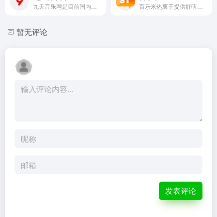
九天音乐网是目前国内最悠久的音乐服务品牌，为用户提供高品质音乐免费试听、正版音乐下载、MV观看、唱片购买。平台汇聚了众多优质音乐人和歌手，拥有流行、民谣、电子、摇滚等十多个流派的原创音乐作品。
百乐米热衷于提供好听的外文歌曲大全推荐,包括最新好听的外文歌曲、热门流行外文歌曲、说唱、乡村、摇滚和经典外文歌曲,提供音乐分享、音乐试听，视频，日志，社区等功能，是专业...
暂无评论
发表评论