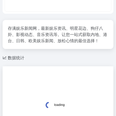
存满娱乐新闻网，最新娱乐资讯、明星花边、狗仔八
卦、影视动态、音乐资讯等。让您一站式获取内地、港
台、日韩、欧美娱乐新闻、放松心情的最佳选择！
数据统计