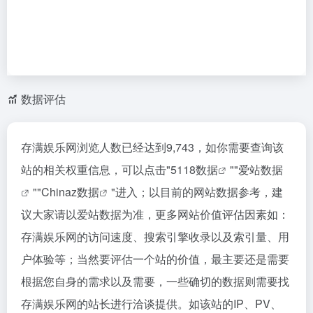
数据评估
存满娱乐网浏览人数已经达到9,743，如你需要查询该
站的相关权重信息，可以点击"
5118数据
""
爱站数据
""
Chinaz数据
"进入；以目前的网站数据参考，建
议大家请以爱站数据为准，更多网站价值评估因素如：
存满娱乐网的访问速度、搜索引擎收录以及索引量、用
户体验等；当然要评估一个站的价值，最主要还是需要
根据您自身的需求以及需要，一些确切的数据则需要找
存满娱乐网的站长进行洽谈提供。如该站的IP、PV、