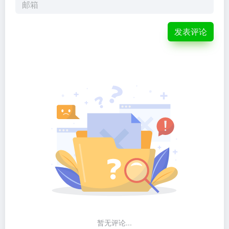
发表评论
暂无评论...