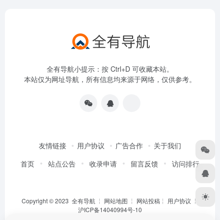
全有导航小提示：按 Ctrl+D 可收藏本站。
本站仅为网址导航，所有信息均来源于网络，仅供参考。
友情链接
用户协议
广告合作
关于我们
首页
站点公告
收录申请
留言反馈
访问排行
Copyright © 2023
全有导航
╎
网站地图
╎
网站投稿
╎
用户协议
╎
沪ICP备14040994号-10