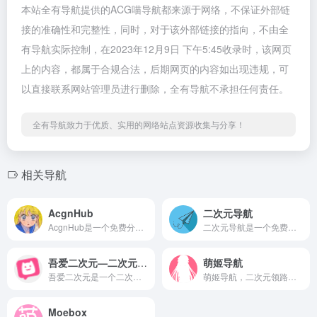
本站全有导航提供的ACG喵导航都来源于网络，不保证外部链
接的准确性和完整性，同时，对于该外部链接的指向，不由全
有导航实际控制，在2023年12月9日 下午5:45收录时，该网页
上的内容，都属于合规合法，后期网页的内容如出现违规，可
以直接联系网站管理员进行删除，全有导航不承担任何责任。
全有导航致力于优质、实用的网络站点资源收集与分享！
相关导航
AcgnHub
二次元导航
AcgnHub是一个免费分享并收录最新最热门ACG动漫网站、漫画网站、动漫资源、动漫资讯、动漫音乐、萌网站、轻小说、二次元等相关网站的萌导航。
二次元导航是一个免费的网站，致力于分享和收录最新、最热门的二次元资源。我们提供漫画网站、动漫资源、动漫资讯、动漫音乐、萌网站、轻小说等相关内容的导航服务。无论您是动漫爱好者还是宅男宅女，二次元导航将帮助您发现您喜爱的二次元世界。
吾爱二次元—二次元导航、ACG导航、宅男导航
萌姬导航
吾爱二次元是一个二次元黄页免费入口，收录宅男最爱的二次元动漫导航网站，ACG导航、宅男导航、ACG动漫、ACG喵导航、ACG漫画、ACG小说、ACG游戏、cosplay全掌握，ACG二次元导航之门，收藏我的二次元就在吾爱二次元。
萌姬导航，二次元领路人，带你走进二次元的世界！上网从萌姬导航开始。
Moebox