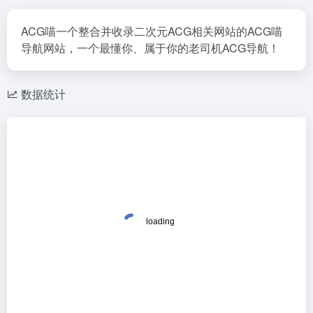
ACG喵一个整合并收录二次元ACG相关网站的ACG喵
导航网站，一个最懂你、属于你的老司机ACG导航！
数据统计