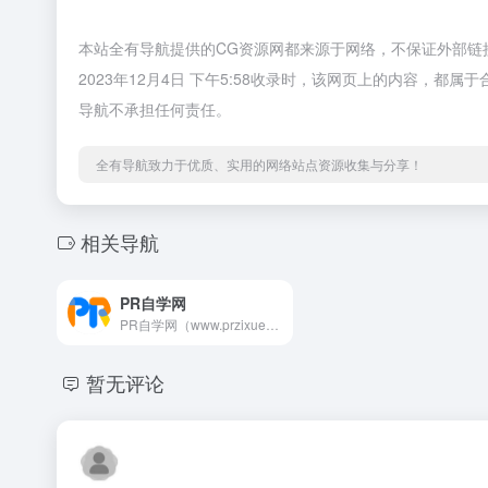
本站全有导航提供的CG资源网都来源于网络，不保证外部链
2023年12月4日 下午5:58收录时，该网页上的内容，
导航不承担任何责任。
全有导航致力于优质、实用的网络站点资源收集与分享！
相关导航
PR自学网
PR自学网（www.przixue.com）专注于PR学习教程、PR模板、PR插件、PR预设、视频素材、音乐音效、剪辑软件、PR知识库等资源分享平台，致力于打造全网最具影响力的Premiere视频剪辑学习交流平台
暂无评论