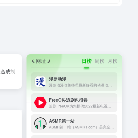
网址
日榜
周榜
月榜
X特效合成制
漫岛动漫
漫岛动漫收集整理最新好看的动漫动画片大全，提供内地、日本、欧美等最优质的动漫动画片视频，支持手机观看，致力打造专业在线动漫网站.
FreeOK-追剧也很卷
追剧FreeOK为您提供2022最新电视剧、最新电影、动漫番剧、学习课程，蓝光视频免费在线观看服务，无广告不卡，每天第一时间更新！
ASMR第一站
ASMR第一站（ASMR1.com）是完全公益性的ASMR网址导航，本站旨在收集和记录并推荐全球的ASMR助眠哄睡作者，只为做一个方便所有ASMR爱好者查阅资料的导航网站。