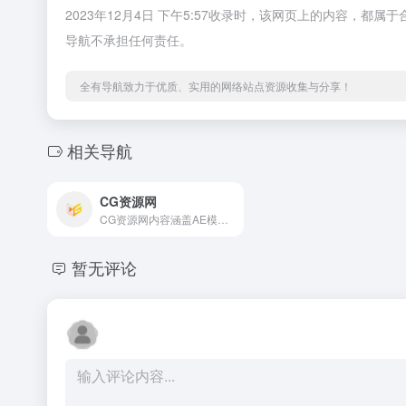
2023年12月4日 下午5:57收录时，该网页上的内容，
导航不承担任何责任。
全有导航致力于优质、实用的网络站点资源收集与分享！
相关导航
CG资源网
CG资源网内容涵盖AE模板,AE插件,AE教程,PR模板,FCPX插件,C4D插件,C4D教程,3D模型；分享Premiere,Photoshop,Realflow,Houdini,DaVinci Resolve,3Ds Max,Maya,Zbrush,Nuke等软件学习资源；后期VFX特效合成制作，包括实拍视频,背景素材视频,背景音乐素材；CG资源网不断汇聚更多优秀CG作品，供交流学习分享欣赏。
暂无评论