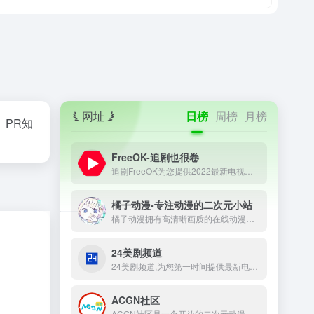
网址
日榜
周榜
月榜
、PR知
FreeOK-追剧也很卷
追剧FreeOK为您提供2022最新电视剧、最新电影、动漫番剧、学习课程，蓝光视频免费在线观看服务，无广告不卡，每天第一时间更新！
橘子动漫-专注动漫的二次元小站
橘子动漫拥有高清晰画质的在线动漫，最新电影，观看完全免费、高速播放、更新及时在线，我们致力为所有动漫迷们提供最好看的动漫
24美剧频道
24美剧频道,为您第一时间提供最新电影电视剧美剧的下载,高清蓝光资源的下载,致力于720P,1080P,4K,蓝光原盘资源的分享,打造最好的高清影视平台
ACGN社区
ACGN社区是一个开放的二次元动漫资源论坛网站，收录了热门的二次元动漫资源，为二次元爱好者提供了一个分享、阅读、讨论的平台。在这里，你可以和其他二次元爱好者一起分享你的喜好，交流你的想法，感受二次元世界的精彩。