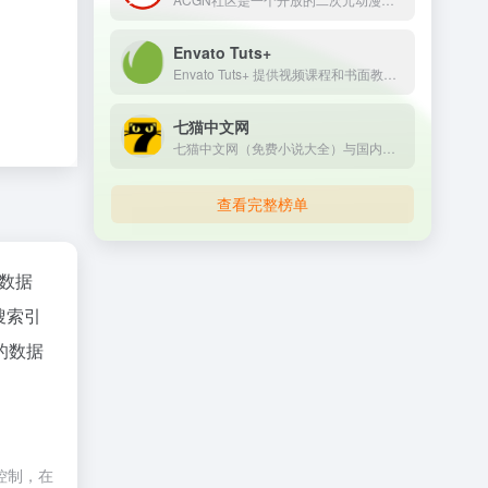
Envato Tuts+
Envato Tuts+ 提供视频课程和书面教程，帮助您学习代码、设计和插图、摄影、视频、音乐、网页设计、游戏开发、商业等方面的创意技能。
七猫中文网
七猫中文网（免费小说大全）与国内各大小说站合作，为小说爱好者提供更多更全的各类免费小说上百万本。七猫免费小说包括言情小说，穿越小说，玄幻小说，校园小说，都市小说，武侠小说，网游小说等等。七猫中文网只有想不到，没有找不到！
查看完整榜单
z数据
搜索引
的数据
控制，在