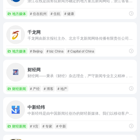
浙江在线是国务院新闻办确定的地方重点新闻网站，浙江省省级重点新闻网站和综合性门户网站。网站以“权威媒体、大众网站”为基本定位，内容影响力和经营实力已跃居全国地方网媒前列。2011年9月29日，浙江在线新闻网站纳入“浙报传媒”整体上市，成为国务院新闻办首批十家转企改制新闻网站中第一家成功登陆a股的网络媒体。
地方媒体
# 住在杭州
# 住杭
# 健康
千龙网
千龙网由新京报社主办、北京千龙新闻网络传播有限责任公司运营。北京千龙新闻网络传播有限责任公司由新京报社控股。千龙网于2000年5月25日上线，是北京市属重点新闻网站、首都高端智库建设试点单位。
地方媒体
# Beijing
# biz China
# Capital of China
财经网
财经网——秉承《财经》杂志理念，严守新闻专业主义精神，坚持客观、中道、理性、建设性前提下批评性立场，整合《财经》杂志与财讯传媒旗下20余家媒体资源，融汇贯通海内外同品质媒体精华，以专业的网络新闻采编团队和强大的国际国内专家阵容，向希望一览海内外重大财经新闻并寻求真相的访问者，提供全方位的新闻、分析、评论与可信赖的信息源。为希望深度参与的访问者提供博客、微社区等参与、交流、观点传播、自我价值展现平台。
财经新闻
# 产经
# 博客
# 地产
中新经纬
中新经纬是由中国新闻社创办的财经新媒体。我们以移动客户端（APP）为基本传播平台，以“权威、前瞻、专业、亲和”为特色宗旨，致力于传递中国经济资讯、解读中国财经政策、讲述天下财富故事。中新经纬力争在第一时间分析经济数据、传播权威声音、洞悉行业风向、把脉全球趋势，成为您身边必不可少的财经助手。
财经新闻
# V言
# 专家
# 中新