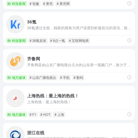
科技新闻
# 智趣
# 果壳
# 果壳网
36氪
36氪通过全面，独家的视角为用户深度剖析最前沿的资讯，致力于让一部分人先看到未来，内容涵盖快讯，科技，金融，投资，房产，汽车，互联网，股市，教育，生活，职场等，秉承着新商业媒体人的使命砥砺前行
科技新闻
# 36氪首发
# 8点一氪
# 互联网电商
齐鲁网
齐鲁网是由山东广播电视台主办的山东第一视频门户，致力于打造山东人第一网上精神家园，山东第一民生服务平台，山东第一网络营销媒介。
地方媒体
# 山东广播电视台
# 手机
# 数码
上海热线：最上海的热线！
上海热线：最上海的热线！
地方媒体
# F1
# HOT
# 上海
浙江在线