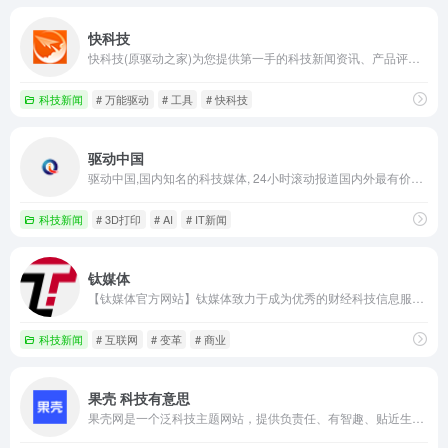
快科技
快科技(原驱动之家)为您提供第一手的科技新闻资讯、产品评测、驱动下载等服务。老牌的驱动下载频道通过方便快捷的驱动分类、搜索服务，助您快速找到所需的驱动程序。基于驱动之家十余年积累的驱动库及专利，驱动之家研发了驱动精灵技术，基于驱动精灵技术的驱动精灵软件是您的驱动程序终极解决方案。它能够智能识别您的计算机硬件，匹配相应驱动程序并提供快速的下载与安装。
科技新闻
# 万能驱动
# 工具
# 快科技
驱动中国
驱动中国,国内知名的科技媒体, 24小时滚动报道国内外最有价值的科技新闻、移动通信、IT互联网业界、数码产品、家电及智能穿戴、区块链、VR、共享经济、财经、人工智能、黑科技产品资讯，为用户提供及时权威的科技资讯。
科技新闻
# 3D打印
# AI
# IT新闻
钛媒体
【钛媒体官方网站】钛媒体致力于成为优秀的财经科技信息服务平台，形成了“新媒体、全球技术专家网络、科技IP与创意产品服务、科技股数据服务”四大业务板块和“钛媒体国际”业务布局，现已成为具有影响力的财经信息服务商和新媒体标杆之一。
科技新闻
# 互联网
# 变革
# 商业
果壳 科技有意思
果壳网是一个泛科技主题网站，提供负责任、有智趣、贴近生活的内容，你可以在这里阅读、分享、交流、提问。果壳网致力于让科技兴趣成为人们文化生活和娱乐生活的重要元素。