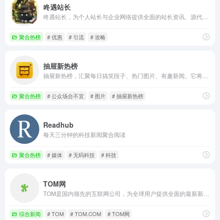
咚遇站长
咚遇站长，为个人站长与企业网络提供全面的站长资讯、源代码程序下载、海量建站素材、强大的搜索优化辅助工具。
聚合热榜
# 优惠
# 引流
# 攻略
抽屉新热榜
抽屉新热榜，汇聚每日搞笑段子、热门图片、有趣新闻。它将微博、门户、社区、bbs、社交网站等海量内容聚合在一起，通过用户推荐生成最热榜单。看抽屉新热榜，每日热门、有趣资讯尽收眼底。
聚合热榜
# 公众场合不宜
# 图片
# 抽屉新热榜
Readhub
每天三分钟的科技新闻聚合阅读
聚合热榜
# 媒体
# 无码科技
# 科技
TOM网
TOM是国内领先的互联网公司，为全球用户提供全面的最新新闻资讯、邮箱及游戏定制等服务，内容涵盖新闻、娱乐时尚、体坛赛事、汽车科技、母婴生活、健康旅游、商业财经等近30个频道的资讯内容和最新热点。
综合新闻
# TOM
# TOM.COM
# TOM网