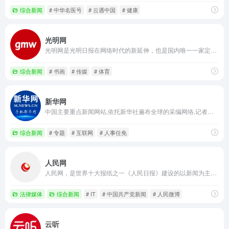
综合新闻
# 中华名医号
# 云遇中国
# 健康
光明网
光明网是光明日报在网络时代的新延伸，也是国内唯一一家定位于思想理论领域的中央重点新闻网站。光明网坚持“可读、可信、可用”的办网原则，以“新闻视野、文化视角、思想深度、理论高度”为理念，努力打造“知识分子网上精神家园，权威思想理论文化网站”。
综合新闻
# 书画
# 传媒
# 体育
新华网
中国主要重点新闻网站,依托新华社遍布全球的采编网络,记者遍布世界100多个国家和地区,地方频道分布全国31个省市自治区,每天24小时同时使用6种语言滚动发稿,权威、准确、及时播发国内外重要新闻和重大突发事件,受众覆盖200多个国家和地区,发展论坛是全球知名的中文论坛。
综合新闻
# 专题
# 互联网
# 人事任免
人民网
人民网，是世界十大报纸之一《人民日报》建设的以新闻为主的大型网上信息发布平台，也是互联网上最大的中文和多语种新闻网站之一。作为国家重点新闻网站，人民网以新闻报道的权威性、及时性、多样性和评论性为特色，在网民中树立起了“权威媒体、大众网站”的形象。
法律媒体
综合新闻
# IT
# 中国共产党新闻
# 人民微博
云听