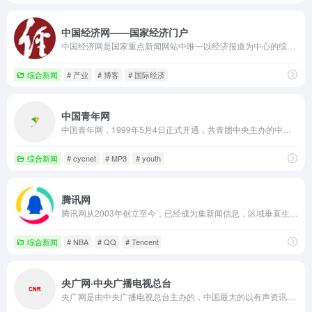
中国经济网——国家经济门户
中国经济网是国家重点新闻网站中唯一以经济报道为中心的综合新闻网站，每日采写大量经济新闻，同时整合国内主要媒体经济新闻及信息，为政府部门、企业决策提供权威的参考依据；为所有关注经济生活的网络读者提供丰富及时的经济新闻。
综合新闻
# 产业
# 博客
# 国际经济
中国青年网
中国青年网，1999年5月4日正式开通，共青团中央主办的中央重点新闻网站，是国内最大的青年主流网站。中国青年网竭诚服务青年的文化、心理、情感和创业需求，是共青团运用网络文化元素吸引青年的新载体和引导青年的新途径，为团组织通过新媒体融入青年提供有力支撑。 中国青年网拥有400余个子网站，2000多个栏目，用文字、图片、动漫、音视频、论坛、博客、微博、手机、网上直播等多种手段，依托共青团中央丰富的资源，每天向全球网民发布丰富多彩的信息，内容包括政治、经济、社会、文化、娱乐、时尚、教育、心理等各个领域。
综合新闻
# cycnet
# MP3
# youth
腾讯网
腾讯网从2003年创立至今，已经成为集新闻信息，区域垂直生活服务、社会化媒体资讯和产品为一体的互联网媒体平台。腾讯网下设新闻、科技、财经、娱乐、体育、汽车、时尚等多个频道，充分满足用户对不同类型资讯的需求。同时专注不同领域内容，打造精品栏目，并顺应技术发展趋势，推出网络直播等创新形式，改变了用户获取资讯的方式和习惯。
综合新闻
# NBA
# QQ
# Tencent
央广网·中央广播电视总台
央广网是由中央广播电视总台主办的，中国最大的以有声资讯为特色的综合新闻网站，是中央重点新闻网站和中国最具影响力的网络媒体之一，旨在“讲好中国故事，传播中国声音”。作为互联网新闻传播的国家队、总台重要的新媒体平台，央广网不断创新传播理念和发展模式，充分发挥原创新闻优势，以权威、及时、多样为特色，主打“快新闻”，突出“央广网独家”。专注报道时事新闻，把握热点资讯，关注民生话题，发出权威评论声音，引领正确舆论导向。央广网独家报道的曝光率、转发率均名列国内媒体前列。大量原创报道被海内外媒体、商业网站广泛转载，是中国互联网新闻传播的重要平台。央广网设有多个专业频道，以及33家经国家网信办批准开设的地方分网。近年，央广网强化区域融合发展，大力推进总网与分网“1+N”良性生态发展模式。