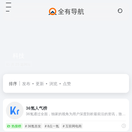
科技
共 25 篇网址
排序
发布
更新
浏览
点赞
36氪人气榜
36氪通过全面，独家的视角为用户深度剖析最前沿的资讯，致力于让一部分人先看到未来，内容涵盖快讯，科技，金融，投资，房产，汽车，互联网，股市，教育，生活，职场等，秉承着新商业媒体人的使命砥砺前行
热搜榜
# 36氪首发
# 8点一氪
# 互联网电商