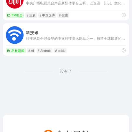
中央广播电视总台声音新媒体平台云听，以资讯、知识、文化为内容战略方向，集纳总台精品内容，自制音频IP节目，创作优质有声书，致力于为手机、车机、平板电脑、智能穿戴等多终端用户提供全场景的声音产品和服务。
FM电台
# 三农
# 中国之声
# 健康
科技讯
科技讯是全球最早的中文科技资讯网站之一，报道全球最新的科技新闻，手机，数码和消费电子价格查询，以及科技创新，前沿科技，黑科技，硬科技等同时也关注产业包括互联网，移动互联网，APP和游戏包含网络游戏，单机游戏，手机游戏等。和智能硬件，手机，数码，AI，人工智能，电动汽车，智能汽车以及数字货币，WEB3.0等领域。
科技新闻
# AI
# Android
# baidu
没有了