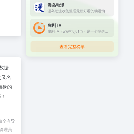
漫岛动漫
漫岛动漫收集整理最新好看的动漫动画片大全，提供内地、日本、欧美等最优质的动漫动画片视频，支持手机观看，致力打造专业在线动漫网站.
腐剧TV
腐剧TV（www.fuju1.tv）是一个提供腐剧,BL动漫,同性电影等腐资源在线观看的平台,关注腐剧TV,看腐剧从此不迷路!
查看完整榜单
数据
（又名
自身的
等！
由全有导
站管理员