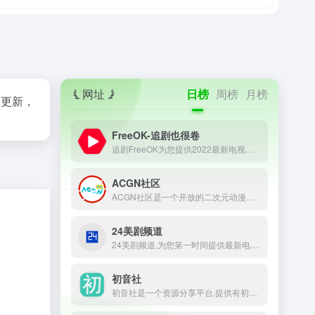
网址
日榜
周榜
月榜
间更新，
FreeOK-追剧也很卷
追剧FreeOK为您提供2022最新电视剧、最新电影、动漫番剧、学习课程，蓝光视频免费在线观看服务，无广告不卡，每天第一时间更新！
ACGN社区
ACGN社区是一个开放的二次元动漫资源论坛网站，收录了热门的二次元动漫资源，为二次元爱好者提供了一个分享、阅读、讨论的平台。在这里，你可以和其他二次元爱好者一起分享你的喜好，交流你的想法，感受二次元世界的精彩。
24美剧频道
24美剧频道,为您第一时间提供最新电影电视剧美剧的下载,高清蓝光资源的下载,致力于720P,1080P,4K,蓝光原盘资源的分享,打造最好的高清影视平台
初音社
初音社是一个资源分享平台,提供有初音未来,MMD,初音演唱会,动漫,电影,番剧,音乐,写真,游戏等相关资源, 大家可以在这里互相分享和交换资源