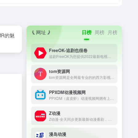
网址
日榜
周榜
月榜
MR的魅
FreeOK-追剧也很卷
追剧FreeOK为您提供2022最新电视剧、最新电影、动漫番剧、学习课程，蓝光视频免费在线观看服务，无广告不卡，每天第一时间更新！
tom资源网
tom资源网是全网最专业的的西方影视资源采集站点，提供日剧、韩剧、美剧、泰剧、美剧、英剧、俄罗斯剧等西方电影和电视剧在线采集！
PPXDM动漫视频网
PPXDM（皮皮虾）动漫视频网拥有上万集高清晰画质的在线动漫，观看完全免费、无须注册、高速播放、更新及时的专业在线樱花动漫站，我们致力为所有动漫迷们提供最好看的动漫。
Z动漫
Z动漫-全天同步更新最新动漫番剧，高清无广告蓝光1080P画质、流畅秒播不卡顿、番剧资源丰富,宅男腐女们最喜爱的动漫视频网站!
漫岛动漫