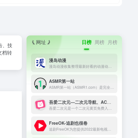
网址
日榜
周榜
月榜
告、技
文档转
漫岛动漫
漫岛动漫收集整理最新好看的动漫动画片大全，提供内地、日本、欧美等最优质的动漫动画片视频，支持手机观看，致力打造专业在线动漫网站.
ASMR第一站
ASMR第一站（ASMR1.com）是完全公益性的ASMR网址导航，本站旨在收集和记录并推荐全球的ASMR助眠哄睡作者，只为做一个方便所有ASMR爱好者查阅资料的导航网站。
吾爱二次元—二次元导航、ACG导航、宅男导航
吾爱二次元是一个二次元黄页免费入口，收录宅男最爱的二次元动漫导航网站，ACG导航、宅男导航、ACG动漫、ACG喵导航、ACG漫画、ACG小说、ACG游戏、cosplay全掌握，ACG二次元导航之门，收藏我的二次元就在吾爱二次元。
FreeOK-追剧也很卷
追剧FreeOK为您提供2022最新电视剧、最新电影、动漫番剧、学习课程，蓝光视频免费在线观看服务，无广告不卡，每天第一时间更新！