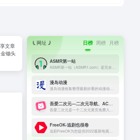
网址
日榜
周榜
月榜
分享文章
是金锄头
ASMR第一站
ASMR第一站（ASMR1.com）是完全公益性的ASMR网址导航，本站旨在收集和记录并推荐全球的ASMR助眠哄睡作者，只为做一个方便所有ASMR爱好者查阅资料的导航网站。
漫岛动漫
漫岛动漫收集整理最新好看的动漫动画片大全，提供内地、日本、欧美等最优质的动漫动画片视频，支持手机观看，致力打造专业在线动漫网站.
吾爱二次元—二次元导航、ACG导航、宅男导航
吾爱二次元是一个二次元黄页免费入口，收录宅男最爱的二次元动漫导航网站，ACG导航、宅男导航、ACG动漫、ACG喵导航、ACG漫画、ACG小说、ACG游戏、cosplay全掌握，ACG二次元导航之门，收藏我的二次元就在吾爱二次元。
FreeOK-追剧也很卷
追剧FreeOK为您提供2022最新电视剧、最新电影、动漫番剧、学习课程，蓝光视频免费在线观看服务，无广告不卡，每天第一时间更新！