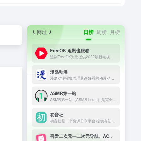
网址
日榜
周榜
月榜
FreeOK-追剧也很卷
追剧FreeOK为您提供2022最新电视剧、最新电影、动漫番剧、学习课程，蓝光视频免费在线观看服务，无广告不卡，每天第一时间更新！
漫岛动漫
漫岛动漫收集整理最新好看的动漫动画片大全，提供内地、日本、欧美等最优质的动漫动画片视频，支持手机观看，致力打造专业在线动漫网站.
ASMR第一站
ASMR第一站（ASMR1.com）是完全公益性的ASMR网址导航，本站旨在收集和记录并推荐全球的ASMR助眠哄睡作者，只为做一个方便所有ASMR爱好者查阅资料的导航网站。
初音社
初音社是一个资源分享平台,提供有初音未来,MMD,初音演唱会,动漫,电影,番剧,音乐,写真,游戏等相关资源, 大家可以在这里互相分享和交换资源
吾爱二次元—二次元导航、ACG导航、宅男导航