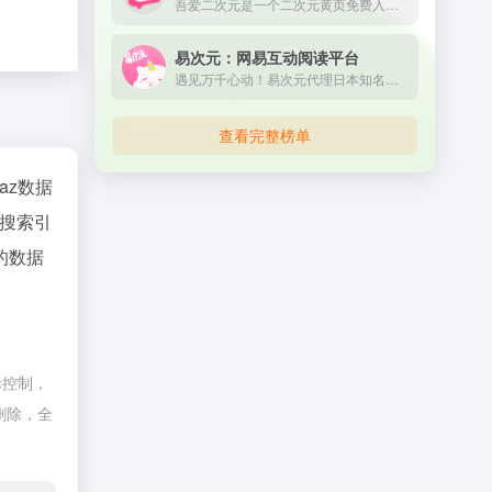
吾爱二次元是一个二次元黄页免费入口，收录宅男最爱的二次元动漫导航网站，ACG导航、宅男导航、ACG动漫、ACG喵导航、ACG漫画、ACG小说、ACG游戏、cosplay全掌握，ACG二次元导航之门，收藏我的二次元就在吾爱二次元。
易次元：网易互动阅读平台
遇见万千心动！易次元代理日本知名乙女品牌Otomate作品《失忆症》《终焉之一秒》官方中文版。作为网易重磅打造的女性向互动阅读平台，海量视觉小说，精美立绘画风，甜酥男神语音，给你沉浸式恋爱体验！
查看完整榜单
naz数据
搜索引
的数据
际控制，
删除，全