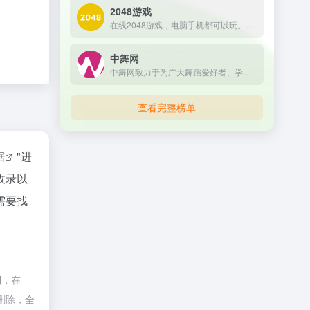
2048游戏
在线2048游戏，电脑手机都可以玩。合并相同方块，得到2048的方块。
中舞网
中舞网致力于为广大舞蹈爱好者、学生、演员、教师、舞蹈培训机构学校、舞团、舞蹈用品品牌、舞蹈协会等人群提供舞蹈工具、舞蹈媒体、舞蹈交流、舞蹈电商和舞蹈运营管理一站式舞蹈学习成长平台。
查看完整榜单
据
"进
收录以
需要找
制，在
删除，全