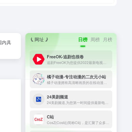
网址
日榜
周榜
月榜
国内具
FreeOK-追剧也很卷
追剧FreeOK为您提供2022最新电视剧、最新电影、动漫番剧、学习课程，蓝光视频免费在线观看服务，无广告不卡，每天第一时间更新！
橘子动漫-专注动漫的二次元小站
橘子动漫拥有高清晰画质的在线动漫，最新电影，观看完全免费、高速播放、更新及时在线，我们致力为所有动漫迷们提供最好看的动漫
24美剧频道
24美剧频道,为您第一时间提供最新电影电视剧美剧的下载,高清蓝光资源的下载,致力于720P,1080P,4K,蓝光原盘资源的分享,打造最好的高清影视平台
C站
CosZ(Cos站)简称C站，是汇聚了众多Coser二次元文化的元宇宙星球。