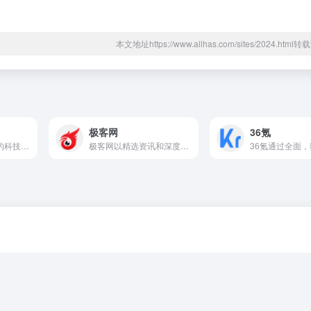
本文地址https://www.allhas.com/sites/2024.htm
极客网
36氪
驱动中国,国内知名的科技媒体, 24小时滚动报道国内外最有价值的科技新闻、移动通信、IT互联网业界、数码产品、家电及智能穿戴、区块链、VR、共享经济、财经、人工智能、黑科技产品资讯，为用户提供及时权威的科技资讯。
极客网以精选资讯和深度评论联接科技商业创新者、观察者和读者，探索科技创新在新商业变革中的角色和能量。