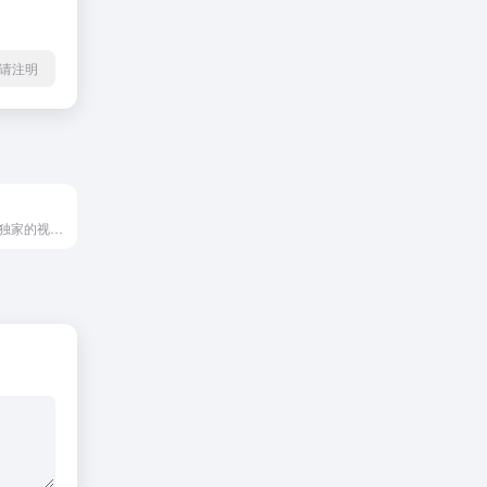
l转载请注明
36氪通过全面，独家的视角为用户深度剖析最前沿的资讯，致力于让一部分人先看到未来，内容涵盖快讯，科技，金融，投资，房产，汽车，互联网，股市，教育，生活，职场等，秉承着新商业媒体人的使命砥砺前行