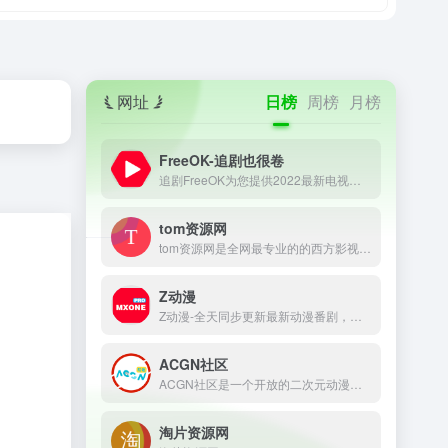
网址
日榜
周榜
月榜
FreeOK-追剧也很卷
追剧FreeOK为您提供2022最新电视剧、最新电影、动漫番剧、学习课程，蓝光视频免费在线观看服务，无广告不卡，每天第一时间更新！
tom资源网
tom资源网是全网最专业的的西方影视资源采集站点，提供日剧、韩剧、美剧、泰剧、美剧、英剧、俄罗斯剧等西方电影和电视剧在线采集！
Z动漫
Z动漫-全天同步更新最新动漫番剧，高清无广告蓝光1080P画质、流畅秒播不卡顿、番剧资源丰富,宅男腐女们最喜爱的动漫视频网站!
ACGN社区
ACGN社区是一个开放的二次元动漫资源论坛网站，收录了热门的二次元动漫资源，为二次元爱好者提供了一个分享、阅读、讨论的平台。在这里，你可以和其他二次元爱好者一起分享你的喜好，交流你的想法，感受二次元世界的精彩。
淘片资源网