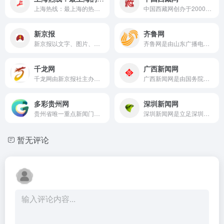
上海热线：最上海的热线！
中国西藏网创办于2000年5月25日，是全球受众最多、影响最大、报道最权威的涉藏新闻综合网站。有中、英、德、法、藏等5个语种、6个子网，以关注高层动向、追踪藏区时事、钩沉史海秘闻、冷观世界风云为宗旨，全年365×24小时向全球提供涉藏新闻资讯服务。
新京报
齐鲁网
新京报以文字、图片、视频等全媒体形式，为用户提供全天候热点新闻，涵盖突发新闻、时事、财经、娱乐、体育，以及评论、杂志和博客等，新京报网本着品质源于责任的的信念,致力于成为用户喜爱的精品新闻网站。
齐鲁网是由山东广播电视台主办的山东第一视频门户，致力于打造山东人第一网上精神家园，山东第一民生服务平台，山东第一网络营销媒介。
千龙网
广西新闻网
千龙网由新京报社主办、北京千龙新闻网络传播有限责任公司运营。北京千龙新闻网络传播有限责任公司由新京报社控股。千龙网于2000年5月25日上线，是北京市属重点新闻网站、首都高端智库建设试点单位。
广西新闻网是由国务院新闻办批准、自治区党委宣传部主管、广西日报传媒集团主办的全国重点新闻网站，打造“新闻+党务+政务+服务”平台，旗下有红豆社区、广西网视、桂声智库、桂管家等品牌栏目内容，已成为了解广西社会经济发展成就的可靠窗口。
多彩贵州网
深圳新闻网
贵州省唯一重点新闻门户网站和贵州省最大的全媒体数字平台
深圳新闻网是立足深圳、辐射全国的综合性区域门户网站,为用户提供新闻、视频、博客、房产、汽车、财经、健康、美食、旅游、教育、时尚、娱乐、交友等20多个频道,并拥有深圳最大的门户互动社区深圳论坛,以及深圳报业集团旗下《深圳特区报》、《深圳商报》、《深圳晚报》、《晶报》、《香港商报》、《Shenzhen Daily》等系列报刊杂志电子版
暂无评论