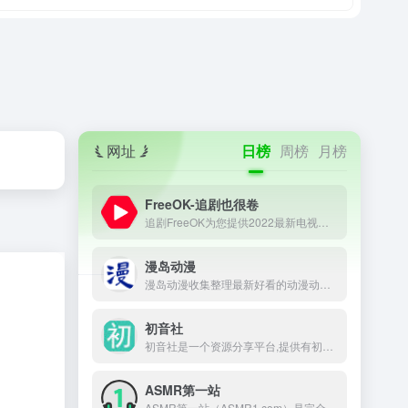
网址
日榜
周榜
月榜
FreeOK-追剧也很卷
追剧FreeOK为您提供2022最新电视剧、最新电影、动漫番剧、学习课程，蓝光视频免费在线观看服务，无广告不卡，每天第一时间更新！
漫岛动漫
漫岛动漫收集整理最新好看的动漫动画片大全，提供内地、日本、欧美等最优质的动漫动画片视频，支持手机观看，致力打造专业在线动漫网站.
初音社
初音社是一个资源分享平台,提供有初音未来,MMD,初音演唱会,动漫,电影,番剧,音乐,写真,游戏等相关资源, 大家可以在这里互相分享和交换资源
ASMR第一站
ASMR第一站（ASMR1.com）是完全公益性的ASMR网址导航，本站旨在收集和记录并推荐全球的ASMR助眠哄睡作者，只为做一个方便所有ASMR爱好者查阅资料的导航网站。