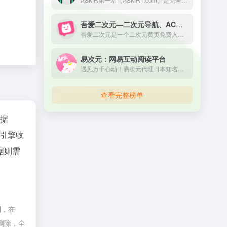
吾爱二次元—二次元导航、ACG导航、宅男导航
吾爱二次元是一个二次元黄页免费入口，收录宅男最爱的二次元动漫导航网站，ACG导航、宅男导航、ACG动漫、ACG喵导航、ACG漫画、ACG小说、ACG游戏、cosplay全掌握，ACG二次元导航之门，收藏我的二次元就在吾爱二次元。
易次元：网易互动阅读平台
遇见万千心动！易次元代理日本知名乙女品牌Otomate作品《失忆症》《终焉之一秒》官方中文版。作为网易重磅打造的女性向互动阅读平台，海量视觉小说，精美立绘画风，甜酥男神语音，给你沉浸式恋爱体验！
查看完整榜单
数据
引擎收
据则需
制，在
删除，全