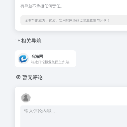
有导航不承担任何责任。
全有导航致力于优质、实用的网络站点资源收集与分享！
相关导航
台海网
福建日报报业集团主办,福建第一家以对台传播为特色的综合性新闻网站，突出对台传播特色，搭建海峡两岸交流良性互动平台！全力打造两岸新闻资讯门户、厦门生活资讯门户！总部设在厦门，由海峡在线传媒（厦门）有限公司负责运营。
暂无评论