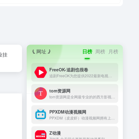
网址
日榜
周榜
月榜
业挂
FreeOK-追剧也很卷
追剧FreeOK为您提供2022最新电视剧、最新电影、动漫番剧、学习课程，蓝光视频免费在线观看服务，无广告不卡，每天第一时间更新！
tom资源网
tom资源网是全网最专业的的西方影视资源采集站点，提供日剧、韩剧、美剧、泰剧、美剧、英剧、俄罗斯剧等西方电影和电视剧在线采集！
PPXDM动漫视频网
PPXDM（皮皮虾）动漫视频网拥有上万集高清晰画质的在线动漫，观看完全免费、无须注册、高速播放、更新及时的专业在线樱花动漫站，我们致力为所有动漫迷们提供最好看的动漫。
Z动漫
Z动漫-全天同步更新最新动漫番剧，高清无广告蓝光1080P画质、流畅秒播不卡顿、番剧资源丰富,宅男腐女们最喜爱的动漫视频网站!