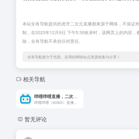
本站全有导航提供的虎牙二次元直播都来源于网络，不保证
制，在2023年12月9日 下午5:30收录时，该网页上的
除，全有导航不承担任何责任。
全有导航致力于优质、实用的网络站点资源收集与分享！
相关导航
哔哩哔哩直播，二次元弹幕直播平台
哔哩哔哩（bilibili）直播，在这里看见最年轻的生活方式，学习、游戏、电竞、宅舞、唱见、绘画、美食等等应有尽有，快来捕捉你最喜欢的up主最真实的一面吧！
暂无评论