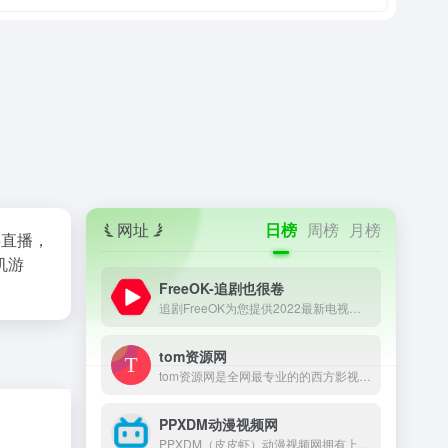
网址
日榜
周榜
月榜
事直播，
机游
FreeOK-追剧也很卷
追剧FreeOK为您提供2022最新电视剧、最新电影、动漫番剧、学习课程，蓝光视频免费在线观看服务，无广告不卡，每天第一时间更新！
tom资源网
tom资源网是全网最专业的的西方影视资源采集站点，提供日剧、韩剧、美剧、泰剧、美剧、英剧、俄罗斯剧等西方电影和电视剧在线采集！
PPXDM动漫视频网
PPXDM（皮皮虾）动漫视频网拥有上万集高清晰画质的在线动漫，观看完全免费、无须注册、高速播放、更新及时的专业在线樱花动漫站，我们致力为所有动漫迷们提供最好看的动漫。