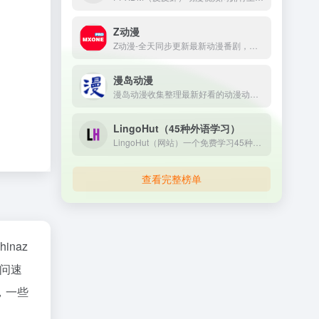
Z动漫
Z动漫-全天同步更新最新动漫番剧，高清无广告蓝光1080P画质、流畅秒播不卡顿、番剧资源丰富,宅男腐女们最喜爱的动漫视频网站!
漫岛动漫
漫岛动漫收集整理最新好看的动漫动画片大全，提供内地、日本、欧美等最优质的动漫动画片视频，支持手机观看，致力打造专业在线动漫网站.
LingoHut（45种外语学习）
LingoHut（网站）一个免费学习45种语言的网站，适合零基础以及需要巩固学习的小伙伴，界面简洁舒适。用广告过滤插件可以过滤掉网站上的谷歌广告。 Discover the easiest way to learn a new language with LingoHut. Our free platform is focused on building your vocabulary and mastering proper pronunciation, making it effortless for you to improve your language skills. Learn from your native language the most essential 50 languages from around the world. LingoHut has everything you need to succeed. Start your language journey today and join millions of satisfied learners!
查看完整榜单
hinaz
问速
，一些