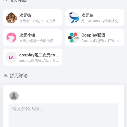
次元街
次元岛
次元街（C站）中文云数字经济集团旗下机构：为大家提供资讯、壁纸、音乐、周边产品、cosplay、游戏、评测、攻略、漫展信息等内容的ACG分享平台。
是一款Cosplay玩家社交APP软件，Coser发布的Cosplay正片作品我们会直接推送到各大互联网平台，帮助你轻松发现你身边的Cosplay同好，为Cosplay玩家提供更多的宣传与商业机会。
次元小镇
Cosplay联盟
次元小镇是一个动漫爱好者分享社区，动漫资源、资讯、动漫美图壁纸、音乐和cosplay资源小站，阿宅们快到碗里来ヽ(✿゜▽゜)ノ
Cosplay联盟致力打造中国最大的Cosplay资源分享站，以“用心传递快乐”为宗旨，采用非商业运营模式，实时收录、分享优秀作品和热门讯息。
cosplay啦二次元cosplay一站式网站
cosplay啦简称LA站：是一个cosplay一站式综合网站，名coser孵化，cos社团建。cosplay啦竭诚为您提供二次元服务。唯一正版网站，成立2011年，于2019年收购cosplay中国网,与“cosplay啦官网”毫无半点关系，其他同名均为跟风，请认真甄别
暂无评论