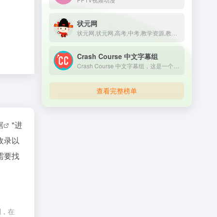
状元网
状元网,状元网,高考,中考,教学资源,教学视频,试卷,试题,课件,PPT,教案,学案,作文,素材,范文,英语,语文,数学,物理,化学,生物,政治,历史,地理,科学,理综,文综
Crash Course 中文字幕组
Crash Course 中文字幕组，这是一个翻译了几百集国外高质量视频课程的完全免费学习网站；它的视频课程全部来自国外，质量非常高，并且网站全部翻译成了中文字幕，让你学习起来非常轻松。
查看完整榜单
据
"进
收录以
需要找
制，在