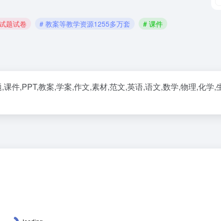
有试题试卷
# 教案等教学资源1255多万套
# 课件
课件,PPT,教案,学案,作文,素材,范文,英语,语文,数学,物理,化学,