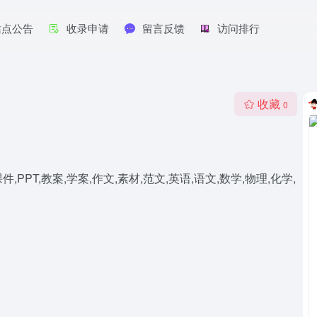
站点公告
收录申请
留言反馈
访问排行
收藏
0
,PPT,教案,学案,作文,素材,范文,英语,语文,数学,物理,化学,