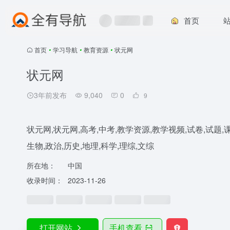
首页
首页
•
学习导航
•
教育资源
•
状元网
状元网
3年前发布
9,040
0
9
状元网,状元网,高考,中考,教学资源,教学视频,试卷,试题,课件
生物,政治,历史,地理,科学,理综,文综
所在地：
中国
收录时间：
2023-11-26
打开网站
手机查看