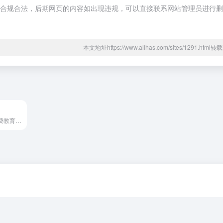
，都属于合规合法，后期网页的内容如出现违规，可以直接联系网站管理员进行
本文地址https://www.allhas.com/sites/1291.htm
ABC教育资源网,免费教育资源下载网站,提供中小学语文,数学,英语等学科免费课件,教案,试卷,图片,视频等教育教学资源