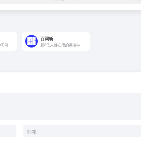
百词斩
打造专业免费日语学习网站,内容包括:日语初级学习,日本留学,日语口语,日语听力,日语歌曲,日语听力,日语能力考试以及日语文化
超2亿人都在用的英语学习大杀器！致力于为你解决背单词难题，独创图背单词学习法，趣味学英语；内涵海量词库，覆盖全年龄段词汇需求；配备单词全解，发音例句辅助学习。