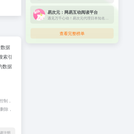
易次元：网易互动阅读平台
遇见万千心动！易次元代理日本知名乙女品牌Otomate作品《失忆症》《终焉之一秒》官方中文版。作为网易重磅打造的女性向互动阅读平台，海量视觉小说，精美立绘画风，甜酥男神语音，给你沉浸式恋爱体验！
查看完整榜单
az数据
搜索引
的数据
控制，
行删除，
l转载请注明