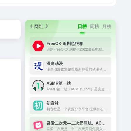
网址
日榜
周榜
月榜
FreeOK-追剧也很卷
追剧FreeOK为您提供2022最新电视剧、最新电影、动漫番剧、学习课程，蓝光视频免费在线观看服务，无广告不卡，每天第一时间更新！
漫岛动漫
漫岛动漫收集整理最新好看的动漫动画片大全，提供内地、日本、欧美等最优质的动漫动画片视频，支持手机观看，致力打造专业在线动漫网站.
ASMR第一站
ASMR第一站（ASMR1.com）是完全公益性的ASMR网址导航，本站旨在收集和记录并推荐全球的ASMR助眠哄睡作者，只为做一个方便所有ASMR爱好者查阅资料的导航网站。
初音社
初音社是一个资源分享平台,提供有初音未来,MMD,初音演唱会,动漫,电影,番剧,音乐,写真,游戏等相关资源, 大家可以在这里互相分享和交换资源
吾爱二次元—二次元导航、ACG导航、宅男导航
吾爱二次元是一个二次元黄页免费入口，收录宅男最爱的二次元动漫导航网站，ACG导航、宅男导航、ACG动漫、ACG喵导航、ACG漫画、ACG小说、ACG游戏、cosplay全掌握，ACG二次元导航之门，收藏我的二次元就在吾爱二次元。