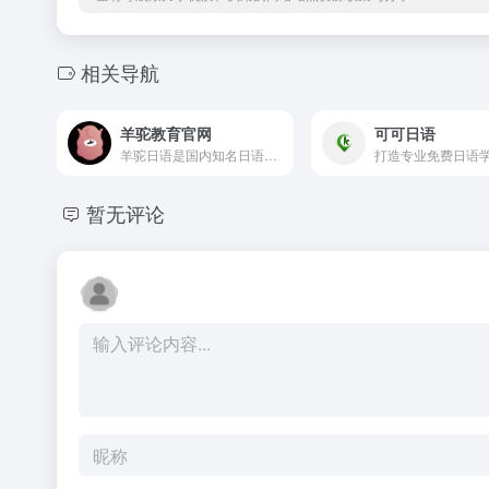
相关导航
羊驼教育官网
可可日语
羊驼日语是国内知名日语、韩语培训官网，专注于零基础到N1-3、韩语培训、五十音、小语种培训、日语考研、日语高考、日语留学等课程培训，全面提高日语、韩语的综合能力，帮生顺利通过日语能力考并获得理想的语言成绩，达成学员升学、求职、移民和旅行等目标。
暂无评论