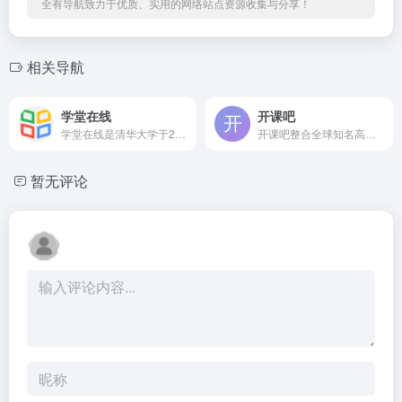
全有导航致力于优质、实用的网络站点资源收集与分享！
相关导航
学堂在线
开课吧
学堂在线是清华大学于2013年10月发起建立的慕课平台，是教育部在线教育研究中心的研究交流和成果应用平台，是国家2016年首批双创示范基地项目，是中国高等教育学会产教融合研究分会副秘书长单位，也是联合国教科文组织（UNESCO）国际工程教育中心（ICEE）的在线教育平台。目前，学堂在线运行了来自清华大学、北京大学、复旦大学、中国科技大学，以及麻省理工学院、斯坦福大学、加州大学伯克利分校等国内外高校的超过2300门优质课程，覆盖13大学科门类。
开课吧整合全球知名高校和领军企业的一线师资及实战项目，面向大学生和在职人员提供职业能力进阶、职业资格考试等多元化职业教育及人才服务，帮助用户实现可持续职业成长。
暂无评论