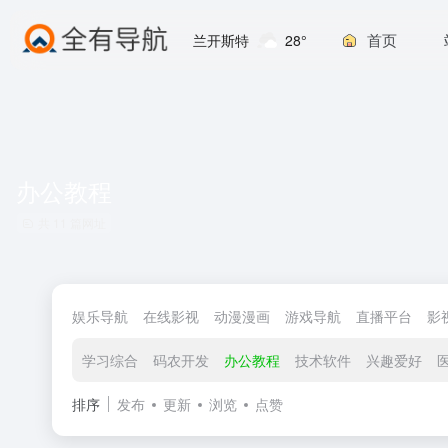
首页
兰开斯特
28°
办公教程
共 11 篇网址
娱乐导航
在线影视
动漫漫画
游戏导航
直播平台
影
学习综合
码农开发
办公教程
技术软件
兴趣爱好
排序
发布
更新
浏览
点赞