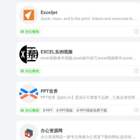
Exceljet
Quick, clean, and to the point. Videos and resources to help you work faster in Excel.
办公教程
EXCEL实例视频
excel函数教学视频,excel操作技巧,excel视频教学,excel咨询服务,excel案例下载,excel教学-EXCEL帮帮你,专注于EXCEL短视频教学,以实例为导向,每一个视频都是一个具体案
办公教程
PPT世界
PPT世界【pptx.cn】是演示引擎旗下品牌，汇集全球优秀PPTer，致力于发现幻灯的力量！为Z世代职场人提供“智慧办公”解决方案，拥有海量优秀PPT设计资源，包含PPT设计教程、PPT动画教程、PPT模板素材下载等。
办公教程
# PPT
# PPT模板
# PPT模板免费下载
办公资源网
办公资源网是一家专注海量办公资源下载的网站,提供各种精美创意PPT模板、Excel模板、Word模板、免费音效资源及大量办公素材,包括个人简历Word模板,工作总结PPT,教育培训课件等大量办公模板,来办公资源网,办公不求人。