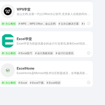
WPS学堂
金山文档,全新一代云Office办公软件,支持多人在线协同办公,实时协作，并设置文档访问、编辑权限。独有内容级安全，全程留痕可追溯.PC/移动双端覆盖,随时随地在线协同办公,在线文档即写即存统一管理,高效共享文档、表格。
办公教程
# WPS ，WPS Office，金山文档
# 云办公解决方案
# 在线办公，多人
Excel学堂
Excel学堂为您提供最全的会计行业资讯,财务Excel培训教程,会计真账实操,包括Excel表格的基本操作,Excel做账技巧等,全面系统地介绍Excel软件用法、技巧以及学习交流。
办公教程
# Excel技巧
# 会计真账实操
# 会计行业资讯
ExcelHome
ExcelHome是Microsoft技术社区联盟成员，全球极具影响力的华语Excel资源网站，拥有大量原创技术文章、模板及Excel教程，并提供Excel免费在线培训，Excel学习资源免费下载，数百万会员在技术论坛参与学习交流。
办公教程
# Excel
# Excel下载
# Excel培训