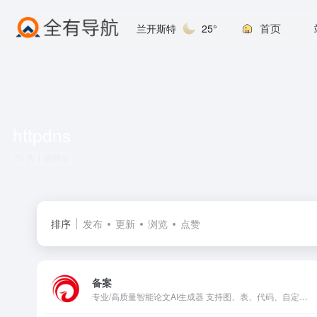
首页
兰开斯特
25°
httpdns
共 1 篇网址
排序
发布
更新
浏览
点赞
备案
专业/高质量智能论文AI生成器 支持图、表、代码、自定义大纲 无限次免费生成千字论文大纲 自动降低AIGC率 提供文献综述、中英文摘要、致谢模板 超40篇知网/中科院真实参考文献 提供多篇致谢模板，随机切换.