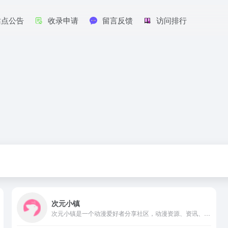
站点公告
收录申请
留言反馈
访问排行
次元小镇
次元小镇是一个动漫爱好者分享社区，动漫资源、资讯、动漫美图壁纸、音乐和cosplay资源小站，阿宅们快到碗里来ヽ(✿゜▽゜)ノ