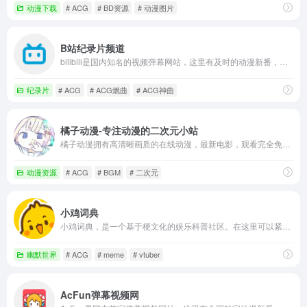
动漫下载
# ACG
# BD资源
# 动漫图片
B站纪录片频道
bilibili是国内知名的视频弹幕网站，这里有及时的动漫新番，活跃的ACG氛围，有创意的Up主。大家可以在这里找到许多欢乐。
纪录片
# ACG
# ACG燃曲
# ACG神曲
橘子动漫-专注动漫的二次元小站
橘子动漫拥有高清晰画质的在线动漫，最新电影，观看完全免费、高速播放、更新及时在线，我们致力为所有动漫迷们提供最好看的动漫
动漫资源
# ACG
# BGM
# 二次元
小鸡词典
小鸡词典，是一个基于梗文化的娱乐科普社区。在这里可以紧跟网络热梗，发现新鲜爆笑梗图，遇到不懂的梗还可以快速查询含义。这里没有谜语人，没有小编体，无论是拼音缩写还是小众黑话，都可以帮你答疑解惑，是网上冲浪的必备手册。
幽默世界
# ACG
# meme
# vtuber
AcFun弹幕视频网