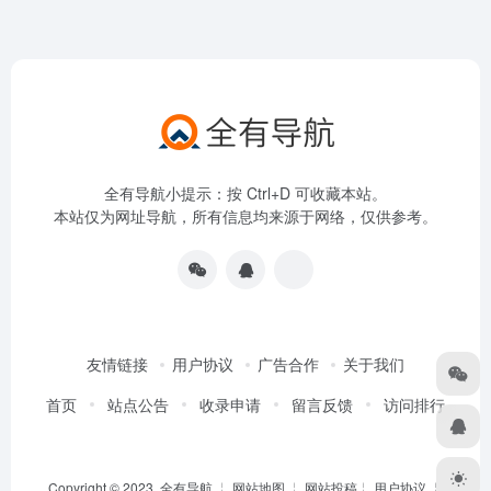
全有导航小提示：按 Ctrl+D 可收藏本站。
本站仅为网址导航，所有信息均来源于网络，仅供参考。
友情链接
用户协议
广告合作
关于我们
首页
站点公告
收录申请
留言反馈
访问排行
Copyright © 2023
全有导航
╎
网站地图
╎
网站投稿
╎
用户协议
╎