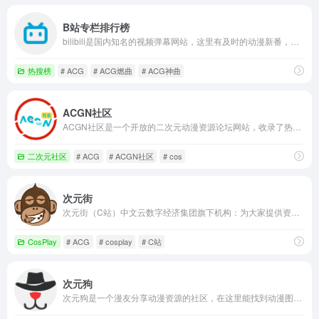
B站专栏排行榜
bilibili是国内知名的视频弹幕网站，这里有及时的动漫新番，活跃的ACG氛围，有创意的Up主。大家可以在这里找到许多欢乐。
热搜榜
# ACG
# ACG燃曲
# ACG神曲
ACGN社区
ACGN社区是一个开放的二次元动漫资源论坛网站，收录了热门的二次元动漫资源，为二次元爱好者提供了一个分享、阅读、讨论的平台。在这里，你可以和其他二次元爱好者一起分享你的喜好，交流你的想法，感受二次元世界的精彩。
二次元社区
# ACG
# ACGN社区
# cos
次元街
次元街（C站）中文云数字经济集团旗下机构：为大家提供资讯、壁纸、音乐、周边产品、cosplay、游戏、评测、攻略、漫展信息等内容的ACG分享平台。
CosPlay
# ACG
# cosplay
# C站
次元狗
次元狗是一个漫友分享动漫资源的社区，在这里能找到动漫图片、视频、漫画、轻小说等关于二次元的一切。欢迎加入我们！