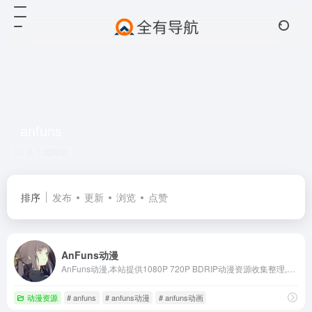
anfuns
共 1 篇网址
排序
发布
更新
浏览
点赞
AnFuns动漫
AnFuns动漫,本站提供1080P 720P BDRIP动漫资源收集整理,专门为您提供海量的高质量高画质的在线动漫资源的网站门户.
动漫资源
# anfuns
# anfuns动漫
# anfuns动画