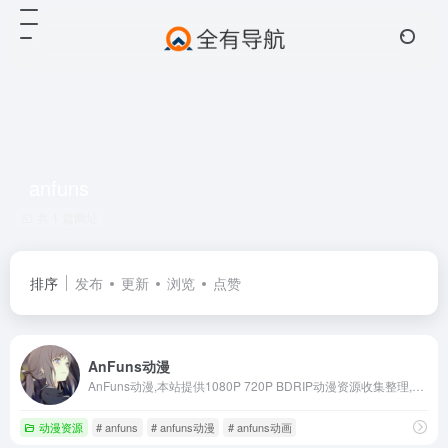
anfuns
共 1 篇网址
排序
发布
更新
浏览
点赞
AnFuns动漫
AnFuns动漫,本站提供1080P 720P BDRIP动漫资源收集整理,专门为您提供海量的高质量高画质的在线动漫资源的网站门户.
动漫资源
# anfuns
# anfuns动漫
# anfuns动画