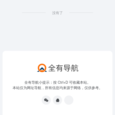
没有了
全有导航小提示：按 Ctrl+D 可收藏本站。
本站仅为网址导航，所有信息均来源于网络，仅供参考。