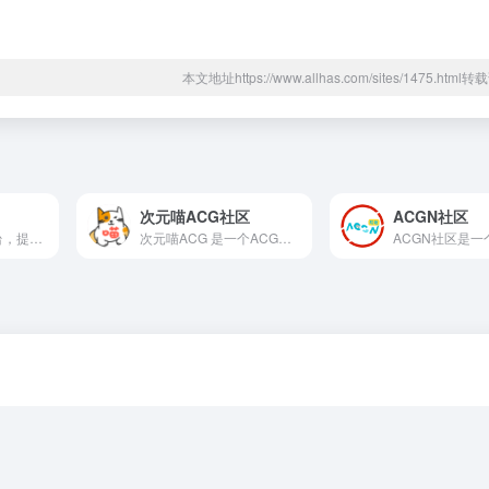
本文地址https://www.allhas.com/sites/1475.htm
次元喵ACG社区
ACGN社区
二次元漫展活动平台，提供漫展时间表，漫展订票等服务，上海漫展，广州漫展，北京漫展等各大城市漫展服务信息，玩漫展，上喵特！
次元喵ACG 是一个ACG爱好者资源分享平台，每日更新ACG新闻资讯和分享高质量的动漫美图、P站图集、cos美图等,还提供动漫番剧、漫画、轻小说以及系统萌化资源下载.加入次元喵ACG,萌友等你来玩~