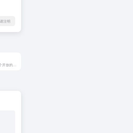
l转载请注明
ACGN社区是一个开放的二次元动漫资源论坛网站，收录了热门的二次元动漫资源，为二次元爱好者提供了一个分享、阅读、讨论的平台。在这里，你可以和其他二次元爱好者一起分享你的喜好，交流你的想法，感受二次元世界的精彩。