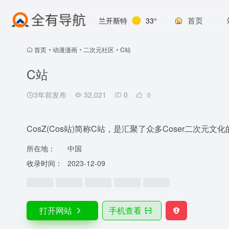
首页
兰开斯特
33°
首页
•
动漫漫画
•
二次元社区
•
C站
C站
3年前发布
32,021
0
0
CosZ(Cos站)简称C站，是汇聚了众多Coser二次元文
所在地：
中国
收录时间：
2023-12-09
打开网站
手机查看