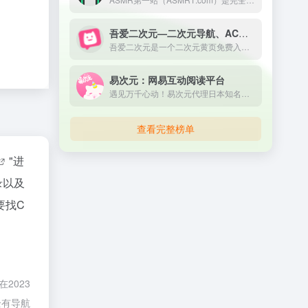
吾爱二次元—二次元导航、ACG导航、宅男导航
吾爱二次元是一个二次元黄页免费入口，收录宅男最爱的二次元动漫导航网站，ACG导航、宅男导航、ACG动漫、ACG喵导航、ACG漫画、ACG小说、ACG游戏、cosplay全掌握，ACG二次元导航之门，收藏我的二次元就在吾爱二次元。
易次元：网易互动阅读平台
遇见万千心动！易次元代理日本知名乙女品牌Otomate作品《失忆症》《终焉之一秒》官方中文版。作为网易重磅打造的女性向互动阅读平台，海量视觉小说，精美立绘画风，甜酥男神语音，给你沉浸式恋爱体验！
查看完整榜单
"进
录以及
要找C
2023
全有导航