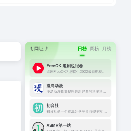
网址
日榜
周榜
月榜
FreeOK-追剧也很卷
追剧FreeOK为您提供2022最新电视剧、最新电影、动漫番剧、学习课程，蓝光视频免费在线观看服务，无广告不卡，每天第一时间更新！
漫岛动漫
漫岛动漫收集整理最新好看的动漫动画片大全，提供内地、日本、欧美等最优质的动漫动画片视频，支持手机观看，致力打造专业在线动漫网站.
初音社
初音社是一个资源分享平台,提供有初音未来,MMD,初音演唱会,动漫,电影,番剧,音乐,写真,游戏等相关资源, 大家可以在这里互相分享和交换资源
ASMR第一站
ASMR第一站（ASMR1.com）是完全公益性的ASMR网址导航，本站旨在收集和记录并推荐全球的ASMR助眠哄睡作者，只为做一个方便所有ASMR爱好者查阅资料的导航网站。