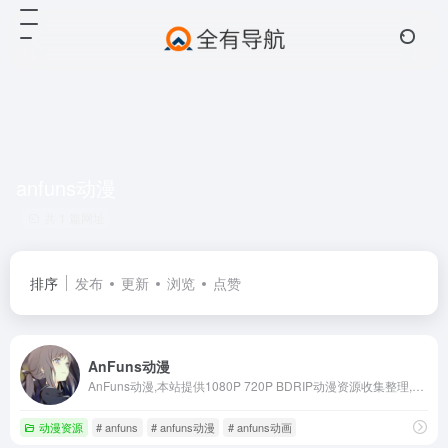
anfuns动漫
共 1 篇网址
排序
发布
更新
浏览
点赞
AnFuns动漫
AnFuns动漫,本站提供1080P 720P BDRIP动漫资源收集整理,专门为您提供海量的高质量高画质的在线动漫资源的网站门户.
动漫资源
# anfuns
# anfuns动漫
# anfuns动画