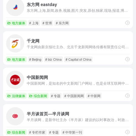
东方网 eastday
东方网,上海,新闻,政务,视频,图片,突发,原创,独家,现场,报道,博客,微博,交友,评论,访谈,长三角,财经,体育,娱乐,社会,军事,论坛,聊天,短信,世博
地方媒体
# 上海
# 世博
# 东方网
千龙网
千龙网由新京报社主办、北京千龙新闻网络传播有限责任公司运营。北京千龙新闻网络传播有限责任公司由新京报社控股。千龙网于2000年5月25日上线，是北京市属重点新闻网站、首都高端智库建设试点单位。
地方媒体
# Beijing
# biz China
# Capital of China
中国新闻网
中国新闻网，是知名的中文新闻门户网站，也是全球互联网中文新闻资讯最重要的原创内容供应商之一。依托中新社遍布全球的采编网络,每天24小时面向广大网民和网络媒体，快速、准确地提供文字、图片、视频等多样化的资讯服务。在新闻报道方面，中新网动态新闻及时准确，解释性报道角度独特，稿件被国内外网络媒体大量转载。
法律媒体
综合新闻
# 专题
# 中国新闻网
# 中新网
半月谈首页—半月谈网
半月谈网，是新华社主办《半月谈》建设的以时事政治，时政热点，时事新闻，时事评论，政策解读，时政新闻要闻为主的大型时政专业平台，相约网上半月谈，与您共话天下事！网站不定期开设专题，就某一重大时政主题进行集纳式报道，最近开设了“十八届三中全会 深化改革新航标”专题，目前已上稿150多篇。此前还开设了“中国梦”、“党的群众路线教育实践活动”等专题。此外，网站还设有媒体集萃、文化、教育、健康、旅游等栏目和频道。
综合新闻
# 专栏作家
# 专题
# 中华第一刊