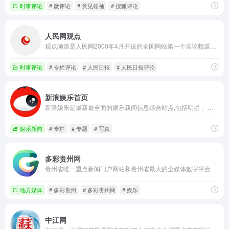
时事评论
# 微评论
# 意见领袖
# 搜狐评论
人民网观点
观点频道是人民网2000年4月开设的全国网站第一个言论频道，设有人民网评、网友说话、观点1+1、专栏评论、快评、漫画等原创评论栏目，是集纳人民网原创评论、人民日报报系评论、各地媒体评论、网站评论等的综合性互联网评论频道。人民网评被赞誉为“网上第一评”，曾多次获中国新闻奖评论一等奖、中国人大新闻奖一等奖。
时事评论
# 专栏评论
# 人民日报
# 人民日报评论
新浪娱乐首页
新浪娱乐是最新最全面的娱乐新闻信息综合站点,包括明星 、电影、最新影讯/影评、电影院在线购票订座、电视剧、音乐、戏剧、演出等娱乐信息。
娱乐新闻
# 专栏
# 专题
# 写真
多彩贵州网
贵州省唯一重点新闻门户网站和贵州省最大的全媒体数字平台
地方媒体
# 多彩贵州
# 多彩贵州网
# 娱乐
中江网