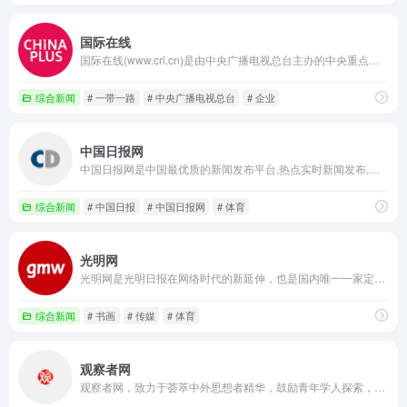
国际在线
国际在线(www.cri.cn)是由中央广播电视总台主办的中央重点新闻网站,通过44种语言(不含广客闽潮4种方言)对全球进行传播,是中国使用语种最多、传播地域最广、影响人群最大的多应用、多终端网站集群。 国际在线依托中央广播电视总台广泛的资讯渠道和媒体资源,在全球拥有40多个驻外记者站,与许多国家的驻华机构建立了良好的合作关系,已发展成为拥有强大的信息采集网络、多形态传播渠道的国际化新媒体平台。 国际在线依托独有的全球资源,重点打造新闻、城市、企业、旅游等业务线,面向具有跨地域、跨语言、跨文化需求的海内外用户,提供国际化资讯和营销服务。
综合新闻
# 一带一路
# 中央广播电视总台
# 企业
中国日报网
中国日报网是中国最优质的新闻发布平台,热点实时新闻发布,提供国内新闻,国际快讯,评论,财经,体育,军事,图片,文化娱乐,时尚生活,视频及互动等综合新闻资讯!
综合新闻
# 中国日报
# 中国日报网
# 体育
光明网
光明网是光明日报在网络时代的新延伸，也是国内唯一一家定位于思想理论领域的中央重点新闻网站。光明网坚持“可读、可信、可用”的办网原则，以“新闻视野、文化视角、思想深度、理论高度”为理念，努力打造“知识分子网上精神家园，权威思想理论文化网站”。
综合新闻
# 书画
# 传媒
# 体育
观察者网
观察者网，致力于荟萃中外思想者精华，鼓励青年学人探索，建中西文化交流平台，为崛起中的精英提供决策参考。