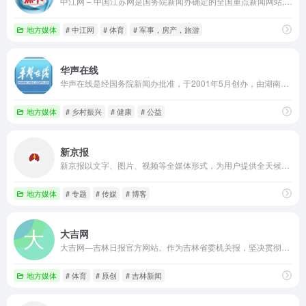
中江网 – 中国江苏网是国务院新闻办确定的全国重点新闻网站,，由中共江苏省委宣传部主管，新华报业传媒集团主办。是新兴的省级主流媒体,是综合性、多媒体的江苏门户网站
地方媒体
# 中江网
# 体育
# 军事，房产，旅游
华声在线
华声在线是经国务院新闻办批准，于2001年5月创办，由湖南日报社主办的国家级地方重点新闻网站。华声在线以“湖南味道，中华声音”为宗旨，提供权威、及时、多样的新闻资讯，同时与华声论坛社区、移动互联网、网络电视等形成联动向全球网民提供优质新媒体新业务体验。
地方媒体
# 乡村振兴
# 健康
# 公益
新京报
新京报以文字、图片、视频等全媒体形式，为用户提供全天候热点新闻，涵盖突发新闻、时事、财经、娱乐、体育，以及评论、杂志和博客等，新京报网本着品质源于责任的的信念,致力于成为用户喜爱的精品新闻网站。
地方媒体
# 专题
# 传媒
# 博客
大吉网
大吉网—吉林日报官方网站。作为吉林省委机关报，坚决贯彻党中央精神，紧密配合、服务于吉林省委、省政府的中心工作，及时、迅速反映广大人民群众的生活和呼声，是《吉林日报》持之以恒的办报宗旨。联系电话0431-88601901
地方媒体
# 体育
# 原创
# 吉林新闻