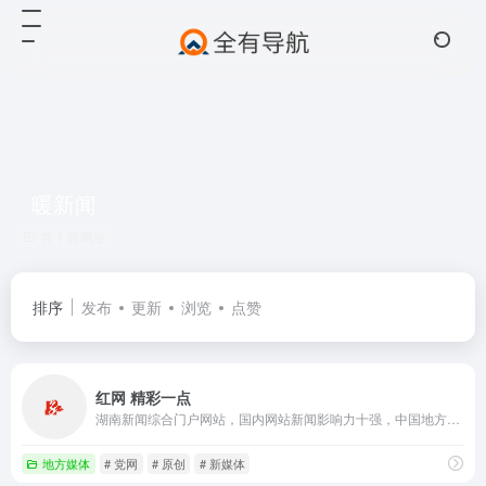
暖新闻
共 1 篇网址
排序
发布
更新
浏览
点赞
红网 精彩一点
湖南新闻综合门户网站，国内网站新闻影响力十强，中国地方新闻网站第一品牌，湖南省党网。2001年成立。提供新闻信息、生活资讯、视频直播、论坛博客、手机报、客户端、微博、电子商务、活动策划、舆情、广告等服务。设省直部门网群和13个市州、123个县市区分站。荣获过 中国最具影响力新闻网站 、中国十大创新传媒 、最具品牌价值网站 等荣誉，有百姓呼声、红辣椒评论等名牌栏目。
地方媒体
# 党网
# 原创
# 新媒体