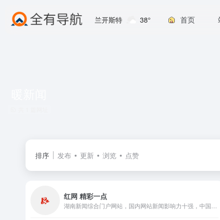
首页
兰开斯特
38°
暖新闻
共 1 篇网址
排序
发布
更新
浏览
点赞
红网 精彩一点
湖南新闻综合门户网站，国内网站新闻影响力十强，中国地方新闻网站第一品牌，湖南省党网。2001年成立。提供新闻信息、生活资讯、视频直播、论坛博客、手机报、客户端、微博、电子商务、活动策划、舆情、广告等服务。设省直部门网群和13个市州、123个县市区分站。荣获过 中国最具影响力新闻网站 、中国十大创新传媒 、最具品牌价值网站 等荣誉，有百姓呼声、红辣椒评论等名牌栏目。