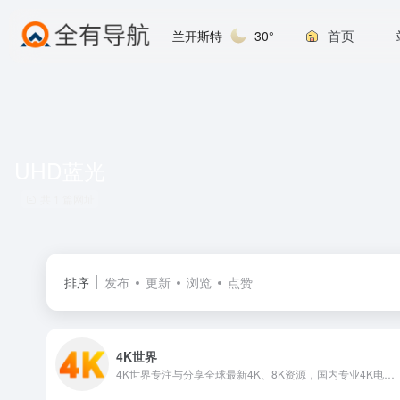
首页
兰开斯特
30°
UHD蓝光
共 1 篇网址
排序
发布
更新
浏览
点赞
4K世界
4K世界专注与分享全球最新4K、8K资源，国内专业4K电影网站，提供最新8K电影、UHD蓝光原盘、4K视频、8K视频、4K壁纸、VR4k、4K电影下载，4kSJ也是4k高清爱好者交流论坛!