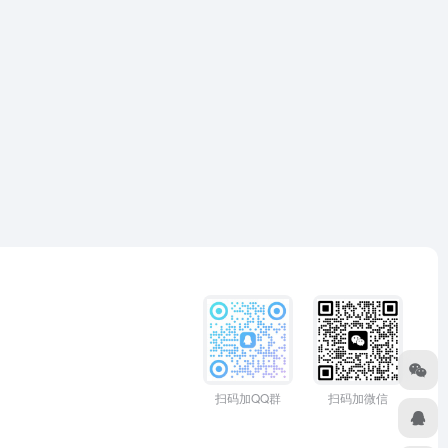
扫码加QQ群
扫码加微信