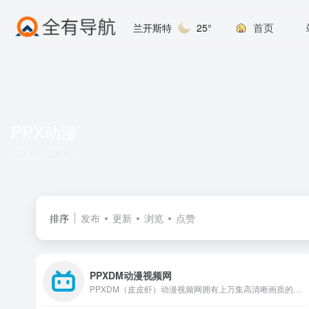
首页
兰开斯特
25°
PPX动漫
共 1 篇网址
排序
发布
更新
浏览
点赞
PPXDM动漫视频网
PPXDM（皮皮虾）动漫视频网拥有上万集高清晰画质的在线动漫，观看完全免费、无须注册、高速播放、更新及时的专业在线樱花动漫站，我们致力为所有动漫迷们提供最好看的动漫。