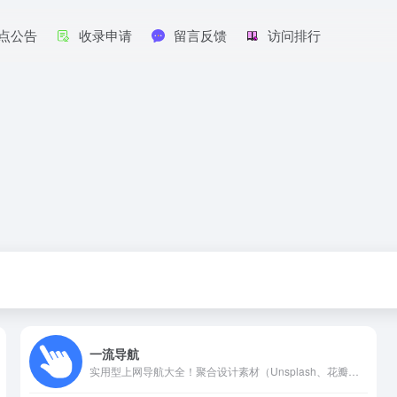
点公告
收录申请
留言反馈
访问排行
一流导航
实用型上网导航大全！聚合设计素材（Unsplash、花瓣网等）、AI 工具、便民查询、磁力搜索、动漫影视、ASMR 等多元资源，分类清晰直观。不管是设计师找无版权图片、用户查字典 / 邮编，还是找番剧、资源搜索，一键直达目标网站，无需逐个筛选。无繁杂广告，覆盖日常上网高频需求，让上网找资源更高效。