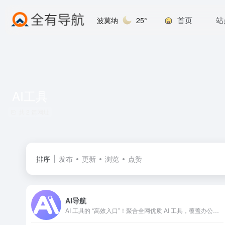
首页
站
波莫纳
25°
AI工具
共 2 篇网址
排序
发布
更新
浏览
点赞
AI导航
AI 工具的 “高效入口”！聚合全网优质 AI 工具，覆盖办公、设计、编程、学习等高频场景，分类清晰、筛选便捷，不用再挨个搜工具。无冗余广告，直接标注工具核心功能与使用场景，新手能快速找适配工具，老手可一键直达刚需资源，帮你省去筛选时间，高效解锁 AI 实用价值。