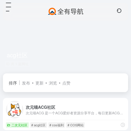
acg社区
共 1 篇网址
排序
发布
更新
浏览
点赞
次元喵ACG社区
次元喵ACG 是一个ACG爱好者资源分享平台，每日更新ACG新闻资讯和分享高质量的动漫美图、P站图集、cos美图等,还提供动漫番剧、漫画、轻小说以及系统萌化资源下载.加入次元喵ACG,萌友等你来玩~
二次元社区
# acg社区
# cos福利
# COS网站