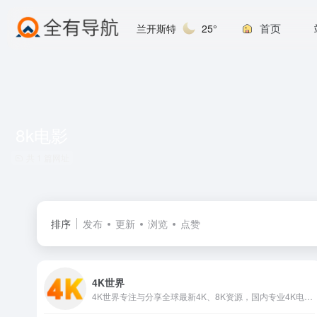
首页
兰开斯特
25°
8k电影
共 1 篇网址
排序
发布
更新
浏览
点赞
4K世界
4K世界专注与分享全球最新4K、8K资源，国内专业4K电影网站，提供最新8K电影、UHD蓝光原盘、4K视频、8K视频、4K壁纸、VR4k、4K电影下载，4kSJ也是4k高清爱好者交流论坛!