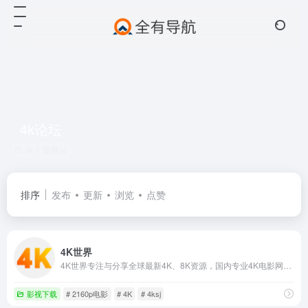
4k论坛
共 1 篇网址
排序
发布
更新
浏览
点赞
4K世界
4K世界专注与分享全球最新4K、8K资源，国内专业4K电影网站，提供最新8K电影、UHD蓝光原盘、4K视频、8K视频、4K壁纸、VR4k、4K电影下载，4kSJ也是4k高清爱好者交流论坛!
影视下载
# 2160p电影
# 4K
# 4ksj