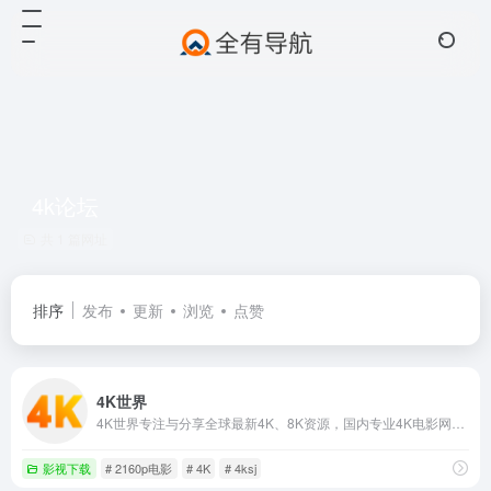
4k论坛
共 1 篇网址
排序
发布
更新
浏览
点赞
4K世界
4K世界专注与分享全球最新4K、8K资源，国内专业4K电影网站，提供最新8K电影、UHD蓝光原盘、4K视频、8K视频、4K壁纸、VR4k、4K电影下载，4kSJ也是4k高清爱好者交流论坛!
影视下载
# 2160p电影
# 4K
# 4ksj